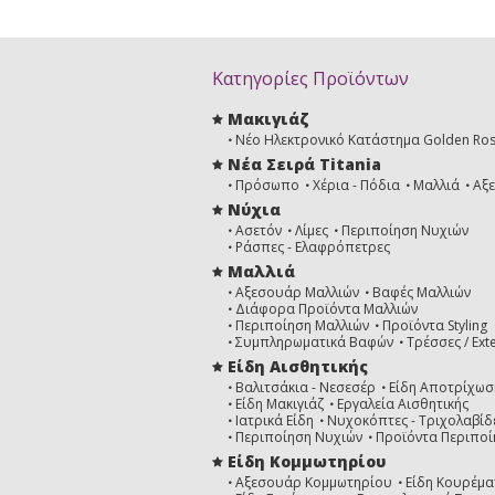
Κατηγορίες Προϊόντων
Μακιγιάζ
Νέο Ηλεκτρονικό Κατάστημα Golden Ro
Νέα Σειρά Titania
Πρόσωπο
Χέρια - Πόδια
Μαλλιά
Αξ
Νύχια
Ασετόν
Λίμες
Περιποίηση Νυχιών
Ράσπες - Ελαφρόπετρες
Μαλλιά
Αξεσουάρ Μαλλιών
Βαφές Μαλλιών
Διάφορα Προϊόντα Μαλλιών
Περιποίηση Μαλλιών
Προϊόντα Styling
Συμπληρωματικά Βαφών
Τρέσσες / Ext
Είδη Αισθητικής
Βαλιτσάκια - Νεσεσέρ
Είδη Αποτρίχωσ
Είδη Μακιγιάζ
Εργαλεία Αισθητικής
Ιατρικά Είδη
Νυχοκόπτες - Τριχολαβίδ
Περιποίηση Νυχιών
Προϊόντα Περιποί
Είδη Κομμωτηρίου
Αξεσουάρ Κομμωτηρίου
Είδη Κουρέμα