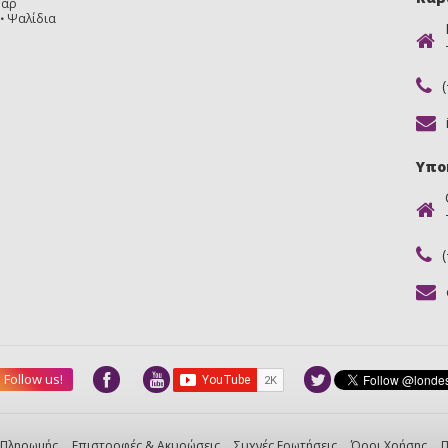
υάρ
Ψαλίδια
Υπο
Follow us!
 Πληρωμής
Επιστροφές & Ακυρώσεις
Συχνές Ερωτήσεις
Όροι Χρήσης
Π