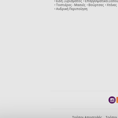
Είδη Ξυρίσματος
Επαγγελματικά Σεσο
Τοστιέρες - Μασιές
Βούρτσες
Χτένες
Ανδρική Περιποίηση
Τρόποι Αποστολής
Τρόποι