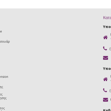
Κατ
Υπο
se
εσουάρ
Υπο
ension
ης
ες
ησης
τος
Καβ