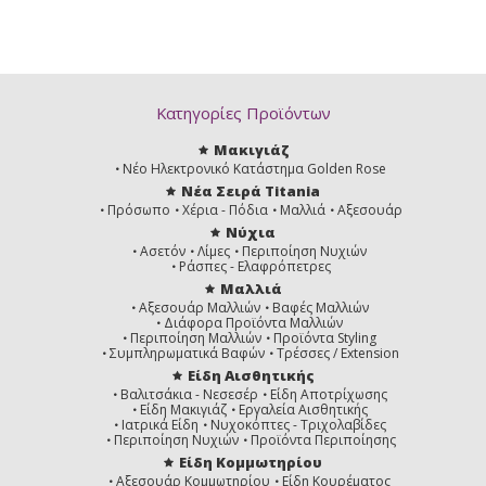
Κατηγορίες Προϊόντων
Μακιγιάζ
Νέο Ηλεκτρονικό Κατάστημα Golden Rose
Νέα Σειρά Titania
Πρόσωπο
Χέρια - Πόδια
Μαλλιά
Αξεσουάρ
Νύχια
Ασετόν
Λίμες
Περιποίηση Νυχιών
Ράσπες - Ελαφρόπετρες
Μαλλιά
Αξεσουάρ Μαλλιών
Βαφές Μαλλιών
Διάφορα Προϊόντα Μαλλιών
Περιποίηση Μαλλιών
Προϊόντα Styling
Συμπληρωματικά Βαφών
Τρέσσες / Extension
Είδη Αισθητικής
Βαλιτσάκια - Νεσεσέρ
Είδη Αποτρίχωσης
Είδη Μακιγιάζ
Εργαλεία Αισθητικής
Ιατρικά Είδη
Νυχοκόπτες - Τριχολαβίδες
Περιποίηση Νυχιών
Προϊόντα Περιποίησης
Είδη Κομμωτηρίου
Αξεσουάρ Κομμωτηρίου
Είδη Κουρέματος