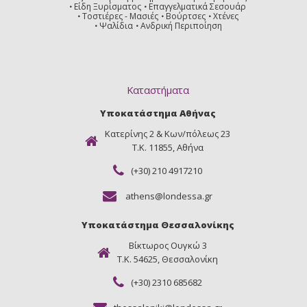
Είδη Ξυρίσματος
Επαγγελματικά Σεσουάρ
Τοστιέρες - Μασιές
Βούρτσες
Χτένες
Ψαλίδια
Ανδρική Περιποίηση
Καταστήματα
Υποκατάστημα Αθήνας
Κατερίνης 2 & Κων/πόλεως 23
Τ.Κ. 11855, Αθήνα
(+30) 210 4917210
athens@londessa.gr
Υποκατάστημα Θεσσαλονίκης
Βίκτωρος Ουγκώ 3
Τ.Κ. 54625, Θεσσαλονίκη
(+30) 2310 685682