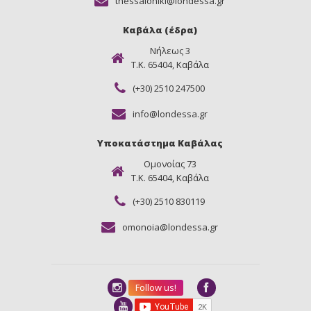
thessaloniki@londessa.gr
Καβάλα (έδρα)
Νήλεως 3
Τ.Κ. 65404, Καβάλα
(+30) 2510 247500
info@londessa.gr
Υποκατάστημα Καβάλας
Ομονοίας 73
Τ.Κ. 65404, Καβάλα
(+30) 2510 830119
omonoia@londessa.gr
Follow us!