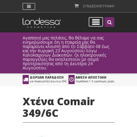
ΣΥΝΔΕΣΗ/ΕΓΓΡΑΦΗ
Αγαπητοί μας πελάτες, θα θέλαμε να σας
Λόγω τεχ
ενημερώσουμε ότι η εταιρεία μας θα
παραγγελ
παραμείνει κλειστή από το Σάββατο 08 έως
αυτοματο
Προϊόντα
>
Είδη Κομμωτηρίου
και την Κυριακή 23 Αυγούστου λόγω
Καλοκαιρινών Διακοπών. Οι ηλεκτρονικές
>
Χτένες
>
Comair
παραγγελίες θα εκτελεστούν με σειρά
προτεραιότητας από τη Δευτέρα 24
ΑΜΕΣΗ ΣΥΝΔΕΣΗ
ΕΥΚΟΛΕΣ ΑΓΟΡΕΣ
Αυγούστου.
Facebook, Gmail
με ευέλικτους τρόπους
ή ως επισκέπτης
πληρωμής
ΔΩΡΕΑΝ ΠΑΡΑΔΟΣΗ
ΑΜΕΣΗ ΑΠΟΣΤΟΛΗ
για παραγγελίες άνω των 20€
παράδοση 1-3 εργάσιμες μέρες
Χτένα Comair
349/6C