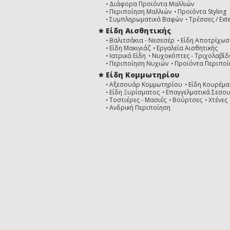
Διάφορα Προϊόντα Μαλλιών
Περιποίηση Μαλλιών
Προϊόντα Styling
Συμπληρωματικά Βαφών
Τρέσσες / Ext
Είδη Αισθητικής
Βαλιτσάκια - Νεσεσέρ
Είδη Αποτρίχωσ
Είδη Μακιγιάζ
Εργαλεία Αισθητικής
Ιατρικά Είδη
Νυχοκόπτες - Τριχολαβίδ
Περιποίηση Νυχιών
Προϊόντα Περιποί
Είδη Κομμωτηρίου
Αξεσουάρ Κομμωτηρίου
Είδη Κουρέμα
Είδη Ξυρίσματος
Επαγγελματικά Σεσο
Τοστιέρες - Μασιές
Βούρτσες
Χτένες
Ανδρική Περιποίηση