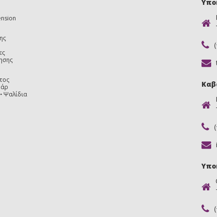
Υπο
ension
ης
ες
ησης
τος
Καβ
υάρ
Ψαλίδια
Υπο