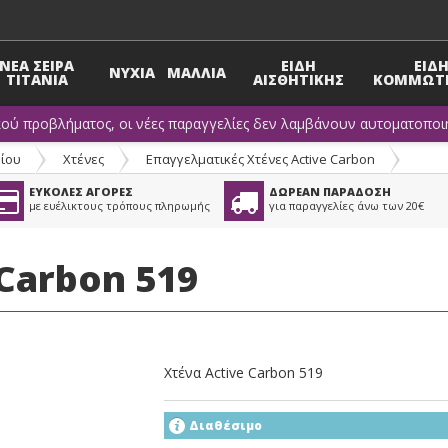
ΝΕΑ ΣΕΙΡΑ
ΕΙΔΗ
ΕΙΔ
ΝΥΧΙΑ
ΜΑΛΛΙΑ
TITANIA
ΑΙΣΘΗΤΙΚΗΣ
ΚΟΜΜΩΤΗ
κού προβλήματος, οι νέες παραγγελίες δεν λαμβάνουν αυτοματοποιη
ίου
>
Χτένες
>
Επαγγελματικές Χτένες Active Carbon
ΕΥΚΟΛΕΣ ΑΓΟΡΕΣ
ΔΩΡΕΑΝ ΠΑΡΑΔΟΣΗ
με ευέλικτους τρόπους πληρωμής
για παραγγελίες άνω των 20€
 Carbon 519
Χτένα Active Carbon 519
Διαθέσιμο