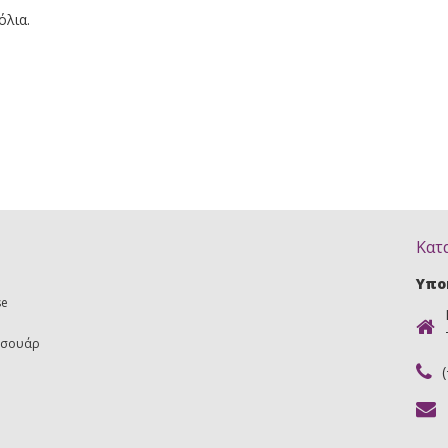
όλια.
Κατ
Υπο
se
εσουάρ