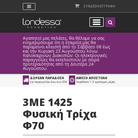
ΣΥΝΔΕΣΗ/ΕΓΓΡΑΦΗ
Αγαπητοί μας πελάτες, θα θέλαμε να σας
Λόγω τεχ
ενημερώσουμε ότι η εταιρεία μας θα
παραγγελ
παραμείνει κλειστή από το Σάββατο 08 έως
αυτοματο
Προϊόντα
>
Είδη Κομμωτηρίου
και την Κυριακή 23 Αυγούστου λόγω
Καλοκαιρινών Διακοπών. Οι ηλεκτρονικές
>
Βούρτσες
>
3ME MAESTRI Triangolo
παραγγελίες θα εκτελεστούν με σειρά
προτεραιότητας από τη Δευτέρα 24
ΑΜΕΣΗ ΣΥΝΔΕΣΗ
ΕΥΚΟΛΕΣ ΑΓΟΡΕΣ
Αυγούστου.
Facebook, Gmail
με ευέλικτους τρόπους
ή ως επισκέπτης
πληρωμής
ΔΩΡΕΑΝ ΠΑΡΑΔΟΣΗ
ΑΜΕΣΗ ΑΠΟΣΤΟΛΗ
για παραγγελίες άνω των 20€
παράδοση 1-3 εργάσιμες μέρες
3ME 1425
Φυσική Τρίχα
Φ70