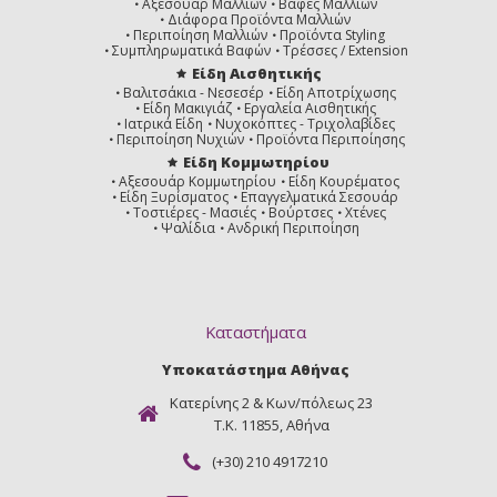
Αξεσουάρ Μαλλιών
Βαφές Μαλλιών
Διάφορα Προϊόντα Μαλλιών
Περιποίηση Μαλλιών
Προϊόντα Styling
Συμπληρωματικά Βαφών
Τρέσσες / Extension
Είδη Αισθητικής
Βαλιτσάκια - Νεσεσέρ
Είδη Αποτρίχωσης
Είδη Μακιγιάζ
Εργαλεία Αισθητικής
Ιατρικά Είδη
Νυχοκόπτες - Τριχολαβίδες
Περιποίηση Νυχιών
Προϊόντα Περιποίησης
Είδη Κομμωτηρίου
Αξεσουάρ Κομμωτηρίου
Είδη Κουρέματος
Είδη Ξυρίσματος
Επαγγελματικά Σεσουάρ
Τοστιέρες - Μασιές
Βούρτσες
Χτένες
Ψαλίδια
Ανδρική Περιποίηση
Καταστήματα
Υποκατάστημα Αθήνας
Κατερίνης 2 & Κων/πόλεως 23
Τ.Κ. 11855, Αθήνα
(+30) 210 4917210