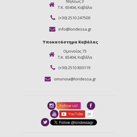
Νήλεως 3
Τ.Κ. 65404, Καβάλα
(+30) 2510 247500
info@londessa.gr
Υποκατάστημα Καβάλας
Ομονοίας 73
Τ.Κ. 65404, Καβάλα
(+30) 2510 830119
omonoia@londessa.gr
Follow us!