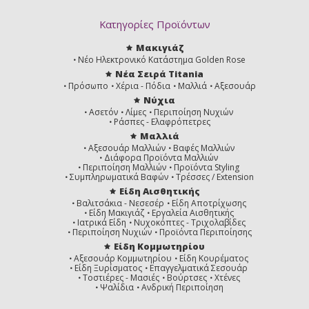
Κατηγορίες Προϊόντων
Μακιγιάζ
Νέο Ηλεκτρονικό Κατάστημα Golden Rose
Νέα Σειρά Titania
Πρόσωπο
Χέρια - Πόδια
Μαλλιά
Αξεσουάρ
Νύχια
Ασετόν
Λίμες
Περιποίηση Νυχιών
Ράσπες - Ελαφρόπετρες
Μαλλιά
Αξεσουάρ Μαλλιών
Βαφές Μαλλιών
Διάφορα Προϊόντα Μαλλιών
Περιποίηση Μαλλιών
Προϊόντα Styling
Συμπληρωματικά Βαφών
Τρέσσες / Extension
Είδη Αισθητικής
Βαλιτσάκια - Νεσεσέρ
Είδη Αποτρίχωσης
Είδη Μακιγιάζ
Εργαλεία Αισθητικής
Ιατρικά Είδη
Νυχοκόπτες - Τριχολαβίδες
Περιποίηση Νυχιών
Προϊόντα Περιποίησης
Είδη Κομμωτηρίου
Αξεσουάρ Κομμωτηρίου
Είδη Κουρέματος
Είδη Ξυρίσματος
Επαγγελματικά Σεσουάρ
Τοστιέρες - Μασιές
Βούρτσες
Χτένες
Ψαλίδια
Ανδρική Περιποίηση