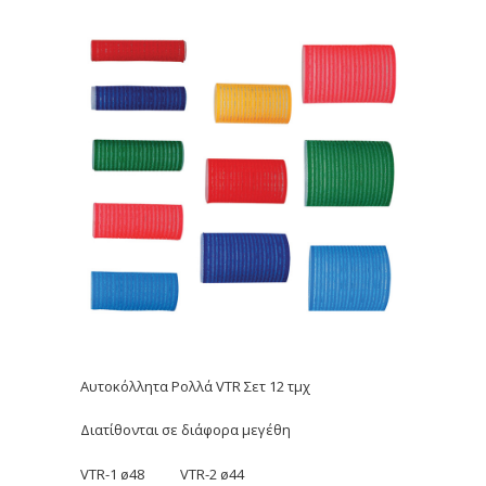
Αυτοκόλλητα Ρολλά VTR Σετ 12 τμχ
Διατίθονται σε διάφορα μεγέθη
VTR-1 ø48 VTR-2 ø44