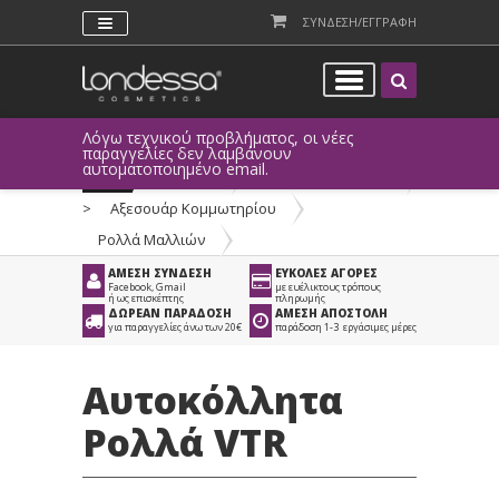
ΣΥΝΔΕΣΗ/ΕΓΓΡΑΦΗ
Λόγω τεχνικού προβλήματος, οι νέες
παραγγελίες δεν λαμβάνουν
αυτοματοποιημένο email.
Προϊόντα
>
Είδη Κομμωτηρίου
>
Αξεσουάρ Κομμωτηρίου
>
Ρολλά Μαλλιών
ΑΜΕΣΗ ΣΥΝΔΕΣΗ
ΕΥΚΟΛΕΣ ΑΓΟΡΕΣ
Facebook, Gmail
με ευέλικτους τρόπους
ή ως επισκέπτης
πληρωμής
ΔΩΡΕΑΝ ΠΑΡΑΔΟΣΗ
ΑΜΕΣΗ ΑΠΟΣΤΟΛΗ
για παραγγελίες άνω των 20€
παράδοση 1-3 εργάσιμες μέρες
Αυτοκόλλητα
Ρολλά VTR