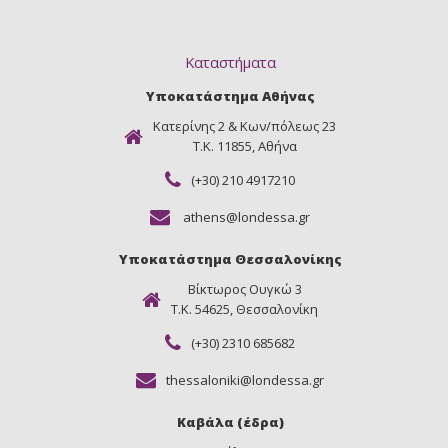
Καταστήματα
Υποκατάστημα Αθήνας
Κατερίνης 2 & Κων/πόλεως 23
Τ.Κ. 11855, Αθήνα
(+30) 210 4917210
athens@londessa.gr
Υποκατάστημα Θεσσαλονίκης
Βίκτωρος Ουγκώ 3
Τ.Κ. 54625, Θεσσαλονίκη
(+30) 2310 685682
thessaloniki@londessa.gr
Καβάλα (έδρα)