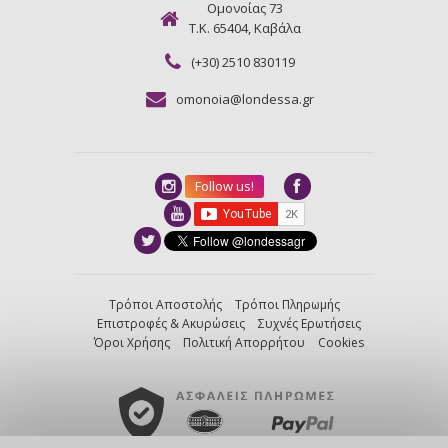
Ομονοίας 73
Τ.Κ. 65404, Καβάλα
(+30) 2510 830119
omonoia@londessa.gr
Follow us!
Τρόποι Αποστολής
Τρόποι Πληρωμής
Επιστροφές & Ακυρώσεις
Συχνές Ερωτήσεις
Όροι Χρήσης
Πολιτική Απορρήτου
Cookies