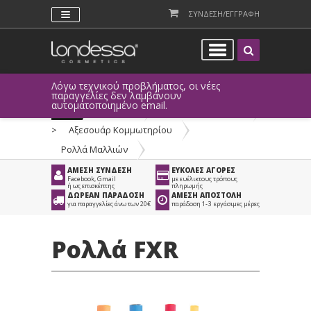
ΣΥΝΔΕΣΗ/ΕΓΓΡΑΦΗ
Λόγω τεχνικού προβλήματος, οι νέες
παραγγελίες δεν λαμβάνουν
αυτοματοποιημένο email.
Προϊόντα
>
Είδη Κομμωτηρίου
>
Αξεσουάρ Κομμωτηρίου
>
Ρολλά Μαλλιών
ΑΜΕΣΗ ΣΥΝΔΕΣΗ
ΕΥΚΟΛΕΣ ΑΓΟΡΕΣ
Facebook, Gmail
με ευέλικτους τρόπους
ή ως επισκέπτης
πληρωμής
ΔΩΡΕΑΝ ΠΑΡΑΔΟΣΗ
ΑΜΕΣΗ ΑΠΟΣΤΟΛΗ
για παραγγελίες άνω των 20€
παράδοση 1-3 εργάσιμες μέρες
Ρολλά FXR