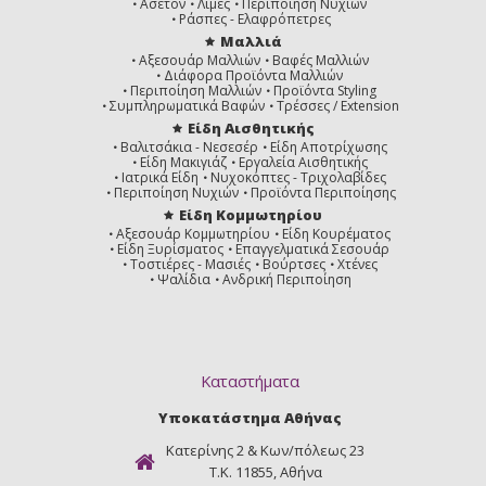
Ασετόν
Λίμες
Περιποίηση Νυχιών
Ράσπες - Ελαφρόπετρες
Μαλλιά
Αξεσουάρ Μαλλιών
Βαφές Μαλλιών
Διάφορα Προϊόντα Μαλλιών
Περιποίηση Μαλλιών
Προϊόντα Styling
Συμπληρωματικά Βαφών
Τρέσσες / Extension
Είδη Αισθητικής
Βαλιτσάκια - Νεσεσέρ
Είδη Αποτρίχωσης
Είδη Μακιγιάζ
Εργαλεία Αισθητικής
Ιατρικά Είδη
Νυχοκόπτες - Τριχολαβίδες
Περιποίηση Νυχιών
Προϊόντα Περιποίησης
Είδη Κομμωτηρίου
Αξεσουάρ Κομμωτηρίου
Είδη Κουρέματος
Είδη Ξυρίσματος
Επαγγελματικά Σεσουάρ
Τοστιέρες - Μασιές
Βούρτσες
Χτένες
Ψαλίδια
Ανδρική Περιποίηση
Καταστήματα
Υποκατάστημα Αθήνας
Κατερίνης 2 & Κων/πόλεως 23
Τ.Κ. 11855, Αθήνα