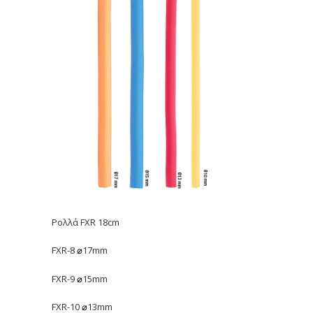
Ρολλά FXR 18cm
FXR-8
17mm
⌀
FXR-9
15mm
⌀
FXR-10
13mm
⌀