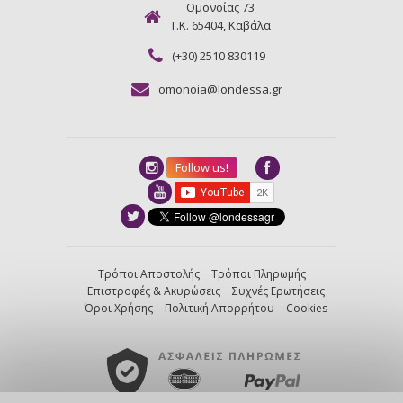
Ομονοίας 73
Τ.Κ. 65404, Καβάλα
(+30) 2510 830119
omonoia@londessa.gr
Follow us!
Τρόποι Αποστολής
Τρόποι Πληρωμής
Επιστροφές & Ακυρώσεις
Συχνές Ερωτήσεις
Όροι Χρήσης
Πολιτική Απορρήτου
Cookies