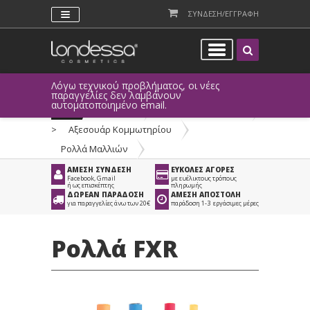
ΣΥΝΔΕΣΗ/ΕΓΓΡΑΦΗ
Λόγω τεχνικού προβλήματος, οι νέες
παραγγελίες δεν λαμβάνουν
αυτοματοποιημένο email.
Προϊόντα
>
Είδη Κομμωτηρίου
>
Αξεσουάρ Κομμωτηρίου
>
Ρολλά Μαλλιών
ΑΜΕΣΗ ΣΥΝΔΕΣΗ
ΕΥΚΟΛΕΣ ΑΓΟΡΕΣ
Facebook, Gmail
με ευέλικτους τρόπους
ή ως επισκέπτης
πληρωμής
ΔΩΡΕΑΝ ΠΑΡΑΔΟΣΗ
ΑΜΕΣΗ ΑΠΟΣΤΟΛΗ
για παραγγελίες άνω των 20€
παράδοση 1-3 εργάσιμες μέρες
Ρολλά FXR