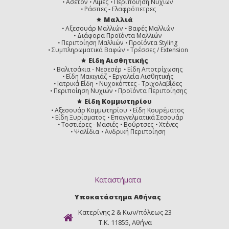
Ασετόν
Λίμες
Περιποίηση Νυχιών
Ράσπες - Ελαφρόπετρες
Μαλλιά
Αξεσουάρ Μαλλιών
Βαφές Μαλλιών
Διάφορα Προϊόντα Μαλλιών
Περιποίηση Μαλλιών
Προϊόντα Styling
Συμπληρωματικά Βαφών
Τρέσσες / Extension
Είδη Αισθητικής
Βαλιτσάκια - Νεσεσέρ
Είδη Αποτρίχωσης
Είδη Μακιγιάζ
Εργαλεία Αισθητικής
Ιατρικά Είδη
Νυχοκόπτες - Τριχολαβίδες
Περιποίηση Νυχιών
Προϊόντα Περιποίησης
Είδη Κομμωτηρίου
Αξεσουάρ Κομμωτηρίου
Είδη Κουρέματος
Είδη Ξυρίσματος
Επαγγελματικά Σεσουάρ
Τοστιέρες - Μασιές
Βούρτσες
Χτένες
Ψαλίδια
Ανδρική Περιποίηση
Καταστήματα
Υποκατάστημα Αθήνας
Κατερίνης 2 & Κων/πόλεως 23
Τ.Κ. 11855, Αθήνα