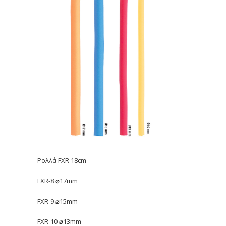
Ρολλά FXR 18cm
FXR-8
17mm
⌀
FXR-9
15mm
⌀
FXR-10
13mm
⌀