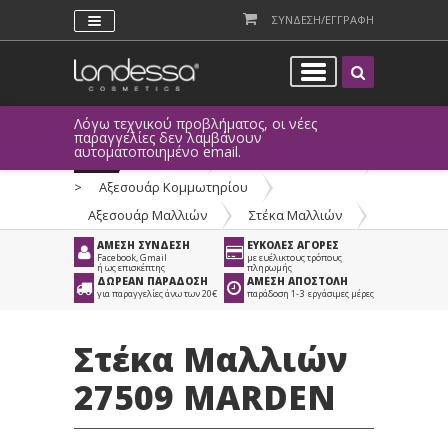
ΣΥΝΔΕΣΗ/ΕΓΓΡΑΦΗ
Λόγω τεχνικού προβλήματος, οι νέες
παραγγελίες δεν λαμβάνουν
αυτοματοποιημένο email.
Προϊόντα
>
Είδη Κομμωτηρίου
>
Αξεσουάρ Κομμωτηρίου
>
Αξεσουάρ Μαλλιών
>
Στέκα Μαλλιών
ΑΜΕΣΗ ΣΥΝΔΕΣΗ
ΕΥΚΟΛΕΣ ΑΓΟΡΕΣ
Facebook, Gmail
με ευέλικτους τρόπους
ή ως επισκέπτης
πληρωμής
ΔΩΡΕΑΝ ΠΑΡΑΔΟΣΗ
ΑΜΕΣΗ ΑΠΟΣΤΟΛΗ
για παραγγελίες άνω των 20€
παράδοση 1-3 εργάσιμες μέρες
Στέκα Μαλλιών
27509 MARDEN