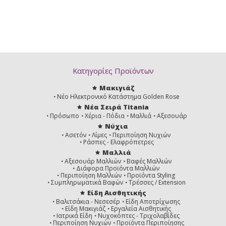
Κατηγορίες Προϊόντων
Μακιγιάζ
Νέο Ηλεκτρονικό Κατάστημα Golden Rose
Νέα Σειρά Titania
Πρόσωπο
Χέρια - Πόδια
Μαλλιά
Αξεσουάρ
Νύχια
Ασετόν
Λίμες
Περιποίηση Νυχιών
Ράσπες - Ελαφρόπετρες
Μαλλιά
Αξεσουάρ Μαλλιών
Βαφές Μαλλιών
Διάφορα Προϊόντα Μαλλιών
Περιποίηση Μαλλιών
Προϊόντα Styling
Συμπληρωματικά Βαφών
Τρέσσες / Extension
Είδη Αισθητικής
Βαλιτσάκια - Νεσεσέρ
Είδη Αποτρίχωσης
Είδη Μακιγιάζ
Εργαλεία Αισθητικής
Ιατρικά Είδη
Νυχοκόπτες - Τριχολαβίδες
Περιποίηση Νυχιών
Προϊόντα Περιποίησης