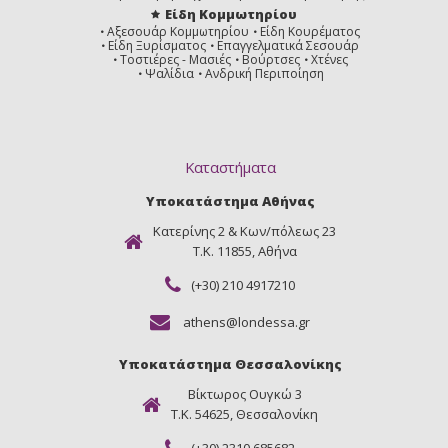
Είδη Κομμωτηρίου
Αξεσουάρ Κομμωτηρίου
Είδη Κουρέματος
Είδη Ξυρίσματος
Επαγγελματικά Σεσουάρ
Τοστιέρες - Μασιές
Βούρτσες
Χτένες
Ψαλίδια
Ανδρική Περιποίηση
Καταστήματα
Υποκατάστημα Αθήνας
Κατερίνης 2 & Κων/πόλεως 23
Τ.Κ. 11855, Αθήνα
(+30) 210 4917210
athens@londessa.gr
Υποκατάστημα Θεσσαλονίκης
Βίκτωρος Ουγκώ 3
Τ.Κ. 54625, Θεσσαλονίκη
(+30) 2310 685682