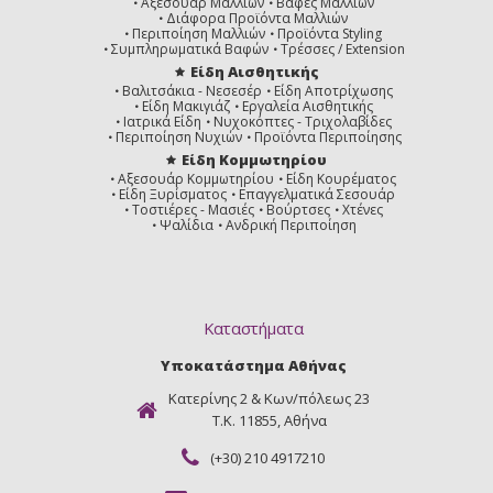
Αξεσουάρ Μαλλιών
Βαφές Μαλλιών
Διάφορα Προϊόντα Μαλλιών
Περιποίηση Μαλλιών
Προϊόντα Styling
Συμπληρωματικά Βαφών
Τρέσσες / Extension
Είδη Αισθητικής
Βαλιτσάκια - Νεσεσέρ
Είδη Αποτρίχωσης
Είδη Μακιγιάζ
Εργαλεία Αισθητικής
Ιατρικά Είδη
Νυχοκόπτες - Τριχολαβίδες
Περιποίηση Νυχιών
Προϊόντα Περιποίησης
Είδη Κομμωτηρίου
Αξεσουάρ Κομμωτηρίου
Είδη Κουρέματος
Είδη Ξυρίσματος
Επαγγελματικά Σεσουάρ
Τοστιέρες - Μασιές
Βούρτσες
Χτένες
Ψαλίδια
Ανδρική Περιποίηση
Καταστήματα
Υποκατάστημα Αθήνας
Κατερίνης 2 & Κων/πόλεως 23
Τ.Κ. 11855, Αθήνα
(+30) 210 4917210