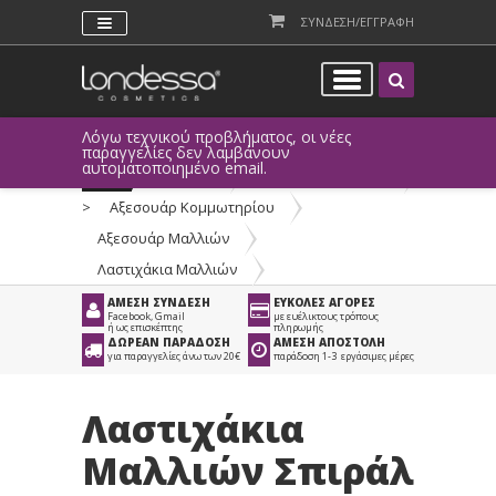
ΣΥΝΔΕΣΗ/ΕΓΓΡΑΦΗ
Λόγω τεχνικού προβλήματος, οι νέες
παραγγελίες δεν λαμβάνουν
αυτοματοποιημένο email.
Προϊόντα
>
Είδη Κομμωτηρίου
>
Αξεσουάρ Κομμωτηρίου
>
Αξεσουάρ Μαλλιών
>
Λαστιχάκια Μαλλιών
ΑΜΕΣΗ ΣΥΝΔΕΣΗ
ΕΥΚΟΛΕΣ ΑΓΟΡΕΣ
Facebook, Gmail
με ευέλικτους τρόπους
ή ως επισκέπτης
πληρωμής
ΔΩΡΕΑΝ ΠΑΡΑΔΟΣΗ
ΑΜΕΣΗ ΑΠΟΣΤΟΛΗ
για παραγγελίες άνω των 20€
παράδοση 1-3 εργάσιμες μέρες
Λαστιχάκια
Μαλλιών Σπιράλ