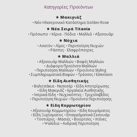
Κατηγορίες Προϊόντων
Μακιγιάζ
Νέο Ηλεκτρονικό Κατάστημα Golden Rose
Νέα Σειρά Titania
Πρόσωπο
Χέρια - Πόδια
Μαλλιά
Αξεσουάρ
Νύχια
Ασετόν
Λίμες
Περιποίηση Νυχιών
Ράσπες - Ελαφρόπετρες
Μαλλιά
Αξεσουάρ Μαλλιών
Βαφές Μαλλιών
Διάφορα Προϊόντα Μαλλιών
Περιποίηση Μαλλιών
Προϊόντα Styling
Συμπληρωματικά Βαφών
Τρέσσες / Extension
Είδη Αισθητικής
Βαλιτσάκια - Νεσεσέρ
Είδη Αποτρίχωσης
Είδη Μακιγιάζ
Εργαλεία Αισθητικής
Ιατρικά Είδη
Νυχοκόπτες - Τριχολαβίδες
Περιποίηση Νυχιών
Προϊόντα Περιποίησης
Είδη Κομμωτηρίου
Αξεσουάρ Κομμωτηρίου
Είδη Κουρέματος
Είδη Ξυρίσματος
Επαγγελματικά Σεσουάρ
Τοστιέρες - Μασιές
Βούρτσες
Χτένες
Ψαλίδια
Ανδρική Περιποίηση