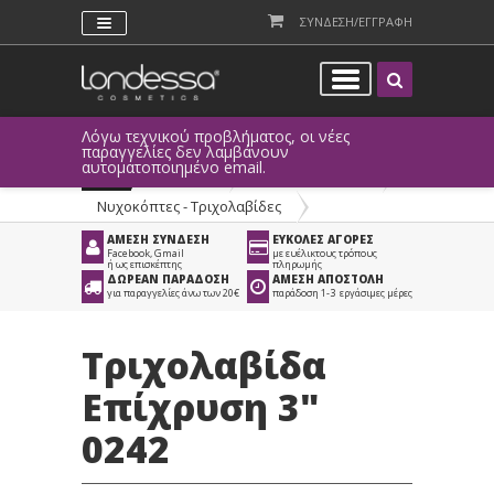
ΣΥΝΔΕΣΗ/ΕΓΓΡΑΦΗ
Λόγω τεχνικού προβλήματος, οι νέες
παραγγελίες δεν λαμβάνουν
αυτοματοποιημένο email.
Προϊόντα
>
Είδη Αισθητικής
>
Νυχοκόπτες - Τριχολαβίδες
ΑΜΕΣΗ ΣΥΝΔΕΣΗ
ΕΥΚΟΛΕΣ ΑΓΟΡΕΣ
Facebook, Gmail
με ευέλικτους τρόπους
ή ως επισκέπτης
πληρωμής
ΔΩΡΕΑΝ ΠΑΡΑΔΟΣΗ
ΑΜΕΣΗ ΑΠΟΣΤΟΛΗ
για παραγγελίες άνω των 20€
παράδοση 1-3 εργάσιμες μέρες
Τριχολαβίδα
Επίχρυση 3"
0242