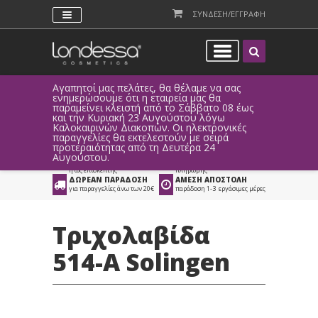
ΣΥΝΔΕΣΗ/ΕΓΓΡΑΦΗ
Αγαπητοί μας πελάτες, θα θέλαμε να σας
Λόγω τεχ
ενημερώσουμε ότι η εταιρεία μας θα
παραγγελ
παραμείνει κλειστή από το Σάββατο 08 έως
αυτοματο
Προϊόντα
>
Είδη Αισθητικής
>
και την Κυριακή 23 Αυγούστου λόγω
Καλοκαιρινών Διακοπών. Οι ηλεκτρονικές
Νυχοκόπτες - Τριχολαβίδες
παραγγελίες θα εκτελεστούν με σειρά
προτεραιότητας από τη Δευτέρα 24
ΑΜΕΣΗ ΣΥΝΔΕΣΗ
ΕΥΚΟΛΕΣ ΑΓΟΡΕΣ
Αυγούστου.
Facebook, Gmail
με ευέλικτους τρόπους
ή ως επισκέπτης
πληρωμής
ΔΩΡΕΑΝ ΠΑΡΑΔΟΣΗ
ΑΜΕΣΗ ΑΠΟΣΤΟΛΗ
για παραγγελίες άνω των 20€
παράδοση 1-3 εργάσιμες μέρες
Τριχολαβίδα
514-A Solingen