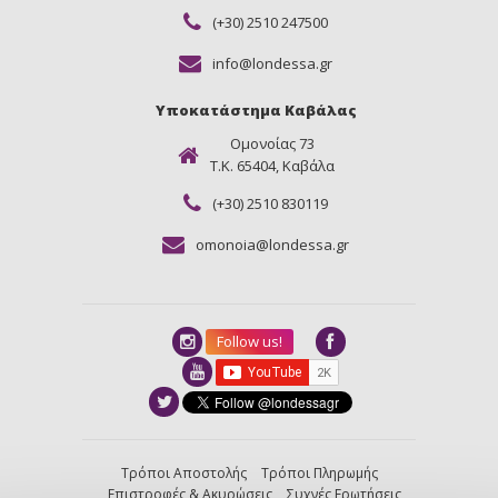
(+30) 2510 247500
info@londessa.gr
Υποκατάστημα Καβάλας
Ομονοίας 73
Τ.Κ. 65404, Καβάλα
(+30) 2510 830119
omonoia@londessa.gr
Follow us!
Τρόποι Αποστολής
Τρόποι Πληρωμής
Επιστροφές & Ακυρώσεις
Συχνές Ερωτήσεις