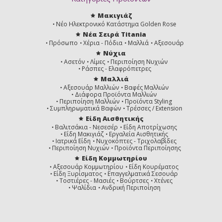
Μακιγιάζ
Νέο Ηλεκτρονικό Κατάστημα Golden Rose
Νέα Σειρά Titania
Πρόσωπο
Χέρια - Πόδια
Μαλλιά
Αξεσουάρ
Νύχια
Ασετόν
Λίμες
Περιποίηση Νυχιών
Ράσπες - Ελαφρόπετρες
Μαλλιά
Αξεσουάρ Μαλλιών
Βαφές Μαλλιών
Διάφορα Προϊόντα Μαλλιών
Περιποίηση Μαλλιών
Προϊόντα Styling
Συμπληρωματικά Βαφών
Τρέσσες / Extension
Είδη Αισθητικής
Βαλιτσάκια - Νεσεσέρ
Είδη Αποτρίχωσης
Είδη Μακιγιάζ
Εργαλεία Αισθητικής
Ιατρικά Είδη
Νυχοκόπτες - Τριχολαβίδες
Περιποίηση Νυχιών
Προϊόντα Περιποίησης
Είδη Κομμωτηρίου
Αξεσουάρ Κομμωτηρίου
Είδη Κουρέματος
Είδη Ξυρίσματος
Επαγγελματικά Σεσουάρ
Τοστιέρες - Μασιές
Βούρτσες
Χτένες
Ψαλίδια
Ανδρική Περιποίηση