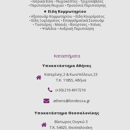
Ιατρικά Είδη
Νυχοκόπτες - Τριχολαβίδες
Περιποίηση Νυχιών
Προϊόντα Περιποίησης
Είδη Κομμωτηρίου
Αξεσουάρ Κομμωτηρίου
Είδη Κουρέματος
Είδη Ξυρίσματος
Επαγγελματικά Σεσουάρ
Τοστιέρες - Μασιές
Βούρτσες
Χτένες
Ψαλίδια
Ανδρική Περιποίηση
Καταστήματα
Υποκατάστημα Αθήνας
Κατερίνης 2 & Κων/πόλεως 23
Τ.Κ. 11855, Αθήνα
(+30) 210 4917210
athens@londessa.gr
Υποκατάστημα Θεσσαλονίκης
Βίκτωρος Ουγκώ 3
Τ.Κ. 54625, Θεσσαλονίκη