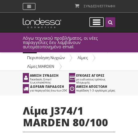
ΣΥΝΔΕΣΗ/ΕΓΓΡΑΦΗ
Λόγω τεχνικού προβλήματος, οι νέες
παραγγελίες δεν λαμβάνουν
αυτοματοποιημένο email.
Προϊόντα
>
Είδη Αισθητικής
>
Περιποίηση Νυχιών
>
Λίμες
>
Λίμες MARDEN
ΑΜΕΣΗ ΣΥΝΔΕΣΗ
ΕΥΚΟΛΕΣ ΑΓΟΡΕΣ
Facebook, Gmail
με ευέλικτους τρόπους
ή ως επισκέπτης
πληρωμής
ΔΩΡΕΑΝ ΠΑΡΑΔΟΣΗ
ΑΜΕΣΗ ΑΠΟΣΤΟΛΗ
για παραγγελίες άνω των 20€
παράδοση 1-3 εργάσιμες μέρες
Λίμα J374/1
MARDEN 80/100