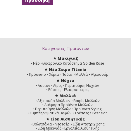
Κατηγορίες Προϊόντων
Μακιγιάζ
Νέο Ηλεκτρονικό Κατάστημα Golden Rose
Νέα Σειρά Titania
Πρόσωπο
Χέρια - Πόδια
Μαλλιά
Αξεσουάρ
Νύχια
Ασετόν
Λίμες
Περιποίηση Νυχιών
Ράσπες - Ελαφρόπετρες
Μαλλιά
Αξεσουάρ Μαλλιών
Βαφές Μαλλιών
Διάφορα Προϊόντα Μαλλιών
Περιποίηση Μαλλιών
Προϊόντα Styling
Συμπληρωματικά Βαφών
Τρέσσες / Extension
Είδη Αισθητικής
Βαλιτσάκια - Νεσεσέρ
Είδη Αποτρίχωσης
Είδη Μακιγιάζ
Εργαλεία Αισθητικής