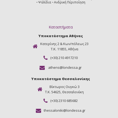
Ψαλίδια
Ανδρική Περιποίηση
Καταστήματα
Υποκατάστημα Αθήνας
Κατερίνης 2 & Κων/πόλεως 23
Τ.Κ. 11855, Αθήνα
(+30) 210 4917210
athens@londessa.gr
Υποκατάστημα Θεσσαλονίκης
Βίκτωρος Ουγκώ 3
Τ.Κ. 54625, Θεσσαλονίκη
(+30) 2310 685682
thessaloniki@londessa.gr