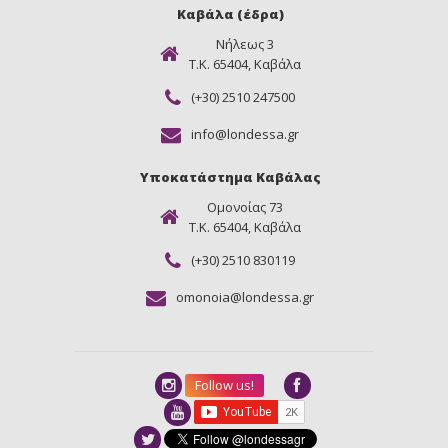
Καβάλα (έδρα)
Νήλεως 3
Τ.Κ. 65404, Καβάλα
(+30) 2510 247500
info@londessa.gr
Υποκατάστημα Καβάλας
Ομονοίας 73
Τ.Κ. 65404, Καβάλα
(+30) 2510 830119
omonoia@londessa.gr
Follow us!