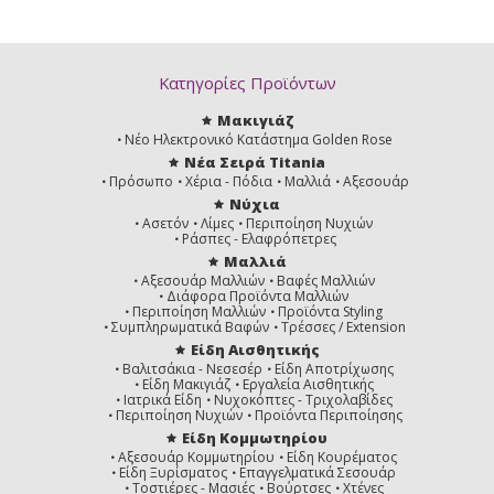
Κατηγορίες Προϊόντων
Μακιγιάζ
Νέο Ηλεκτρονικό Κατάστημα Golden Rose
Νέα Σειρά Titania
Πρόσωπο
Χέρια - Πόδια
Μαλλιά
Αξεσουάρ
Νύχια
Ασετόν
Λίμες
Περιποίηση Νυχιών
Ράσπες - Ελαφρόπετρες
Μαλλιά
Αξεσουάρ Μαλλιών
Βαφές Μαλλιών
Διάφορα Προϊόντα Μαλλιών
Περιποίηση Μαλλιών
Προϊόντα Styling
Συμπληρωματικά Βαφών
Τρέσσες / Extension
Είδη Αισθητικής
Βαλιτσάκια - Νεσεσέρ
Είδη Αποτρίχωσης
Είδη Μακιγιάζ
Εργαλεία Αισθητικής
Ιατρικά Είδη
Νυχοκόπτες - Τριχολαβίδες
Περιποίηση Νυχιών
Προϊόντα Περιποίησης
Είδη Κομμωτηρίου
Αξεσουάρ Κομμωτηρίου
Είδη Κουρέματος
Είδη Ξυρίσματος
Επαγγελματικά Σεσουάρ
Τοστιέρες - Μασιές
Βούρτσες
Χτένες