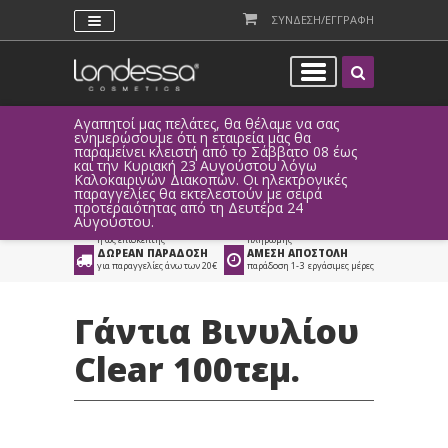
ΣΥΝΔΕΣΗ/ΕΓΓΡΑΦΗ
Αγαπητοί μας πελάτες, θα θέλαμε να σας
Λόγω τεχ
ενημερώσουμε ότι η εταιρεία μας θα
παραγγελ
παραμείνει κλειστή από το Σάββατο 08 έως
αυτοματο
Προϊόντα
>
Είδη Αισθητικής
>
και την Κυριακή 23 Αυγούστου λόγω
Καλοκαιρινών Διακοπών. Οι ηλεκτρονικές
Ιατρικά Είδη
>
Γάντια μιας χρήσεως
παραγγελίες θα εκτελεστούν με σειρά
προτεραιότητας από τη Δευτέρα 24
ΑΜΕΣΗ ΣΥΝΔΕΣΗ
ΕΥΚΟΛΕΣ ΑΓΟΡΕΣ
Αυγούστου.
Facebook, Gmail
με ευέλικτους τρόπους
ή ως επισκέπτης
πληρωμής
ΔΩΡΕΑΝ ΠΑΡΑΔΟΣΗ
ΑΜΕΣΗ ΑΠΟΣΤΟΛΗ
για παραγγελίες άνω των 20€
παράδοση 1-3 εργάσιμες μέρες
Γάντια Βινυλίου
Clear 100τεμ.