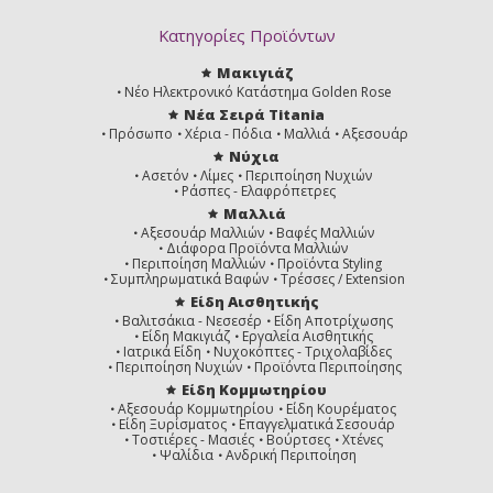
Κατηγορίες Προϊόντων
Μακιγιάζ
Νέο Ηλεκτρονικό Κατάστημα Golden Rose
Νέα Σειρά Titania
Πρόσωπο
Χέρια - Πόδια
Μαλλιά
Αξεσουάρ
Νύχια
Ασετόν
Λίμες
Περιποίηση Νυχιών
Ράσπες - Ελαφρόπετρες
Μαλλιά
Αξεσουάρ Μαλλιών
Βαφές Μαλλιών
Διάφορα Προϊόντα Μαλλιών
Περιποίηση Μαλλιών
Προϊόντα Styling
Συμπληρωματικά Βαφών
Τρέσσες / Extension
Είδη Αισθητικής
Βαλιτσάκια - Νεσεσέρ
Είδη Αποτρίχωσης
Είδη Μακιγιάζ
Εργαλεία Αισθητικής
Ιατρικά Είδη
Νυχοκόπτες - Τριχολαβίδες
Περιποίηση Νυχιών
Προϊόντα Περιποίησης
Είδη Κομμωτηρίου
Αξεσουάρ Κομμωτηρίου
Είδη Κουρέματος
Είδη Ξυρίσματος
Επαγγελματικά Σεσουάρ
Τοστιέρες - Μασιές
Βούρτσες
Χτένες
Ψαλίδια
Ανδρική Περιποίηση