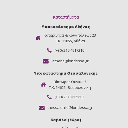
Καταστήματα
Υποκατάστημα Αθήνας
Κατερίνης 2 & Κων/πόλεως 23
Τ.Κ. 11855, Αθήνα
(+30) 210 4917210
athens@londessa.gr
Υποκατάστημα Θεσσαλονίκης
Βίκτωρος Ουγκώ 3
Τ.Κ. 54625, Θεσσαλονίκη
(+30) 2310 685682
thessaloniki@londessa.gr
Καβάλα (έδρα)