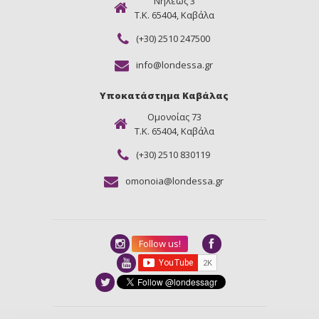
Νήλεως 3
Τ.Κ. 65404, Καβάλα
(+30) 2510 247500
info@londessa.gr
Υποκατάστημα Καβάλας
Ομονοίας 73
Τ.Κ. 65404, Καβάλα
(+30) 2510 830119
omonoia@londessa.gr
Follow us!