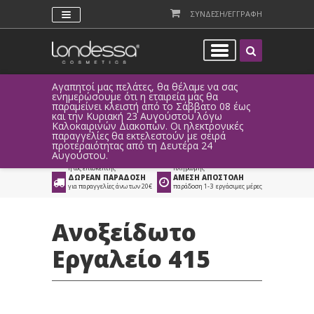
ΣΥΝΔΕΣΗ/ΕΓΓΡΑΦΗ
Αγαπητοί μας πελάτες, θα θέλαμε να σας
Λόγω τεχ
ενημερώσουμε ότι η εταιρεία μας θα
παραγγελ
παραμείνει κλειστή από το Σάββατο 08 έως
αυτοματο
Προϊόντα
>
Είδη Αισθητικής
>
και την Κυριακή 23 Αυγούστου λόγω
Καλοκαιρινών Διακοπών. Οι ηλεκτρονικές
Εργαλεία Αισθητικής
παραγγελίες θα εκτελεστούν με σειρά
προτεραιότητας από τη Δευτέρα 24
ΑΜΕΣΗ ΣΥΝΔΕΣΗ
ΕΥΚΟΛΕΣ ΑΓΟΡΕΣ
Αυγούστου.
Facebook, Gmail
με ευέλικτους τρόπους
ή ως επισκέπτης
πληρωμής
ΔΩΡΕΑΝ ΠΑΡΑΔΟΣΗ
ΑΜΕΣΗ ΑΠΟΣΤΟΛΗ
για παραγγελίες άνω των 20€
παράδοση 1-3 εργάσιμες μέρες
Ανοξείδωτο
Εργαλείο 415