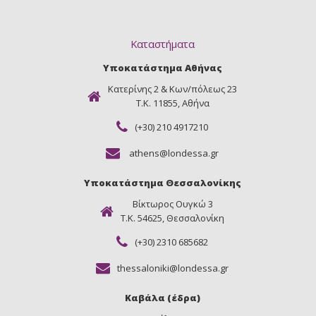
Καταστήματα
Υποκατάστημα Αθήνας
Κατερίνης 2 & Κων/πόλεως 23
Τ.Κ. 11855, Αθήνα
(+30) 210 4917210
athens@londessa.gr
Υποκατάστημα Θεσσαλονίκης
Βίκτωρος Ουγκώ 3
Τ.Κ. 54625, Θεσσαλονίκη
(+30) 2310 685682
thessaloniki@londessa.gr
Καβάλα (έδρα)