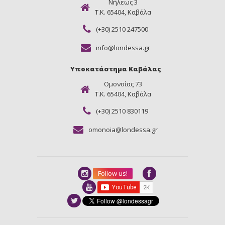
Νήλεως 3
Τ.Κ. 65404, Καβάλα
(+30) 2510 247500
info@londessa.gr
Υποκατάστημα Καβάλας
Ομονοίας 73
Τ.Κ. 65404, Καβάλα
(+30) 2510 830119
omonoia@londessa.gr
Follow us!