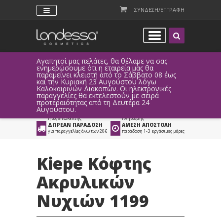
ΣΥΝΔΕΣΗ/ΕΓΓΡΑΦΗ
Αγαπητοί μας πελάτες, θα θέλαμε να σας
Λόγω τεχ
ενημερώσουμε ότι η εταιρεία μας θα
παραγγελ
παραμείνει κλειστή από το Σάββατο 08 έως
αυτοματο
Προϊόντα
>
Είδη Αισθητικής
>
και την Κυριακή 23 Αυγούστου λόγω
Καλοκαιρινών Διακοπών. Οι ηλεκτρονικές
Εργαλεία Αισθητικής
παραγγελίες θα εκτελεστούν με σειρά
προτεραιότητας από τη Δευτέρα 24
ΑΜΕΣΗ ΣΥΝΔΕΣΗ
ΕΥΚΟΛΕΣ ΑΓΟΡΕΣ
Αυγούστου.
Facebook, Gmail
με ευέλικτους τρόπους
ή ως επισκέπτης
πληρωμής
ΔΩΡΕΑΝ ΠΑΡΑΔΟΣΗ
ΑΜΕΣΗ ΑΠΟΣΤΟΛΗ
για παραγγελίες άνω των 20€
παράδοση 1-3 εργάσιμες μέρες
Kiepe Κόφτης
Ακρυλικών
Νυχιών 1199