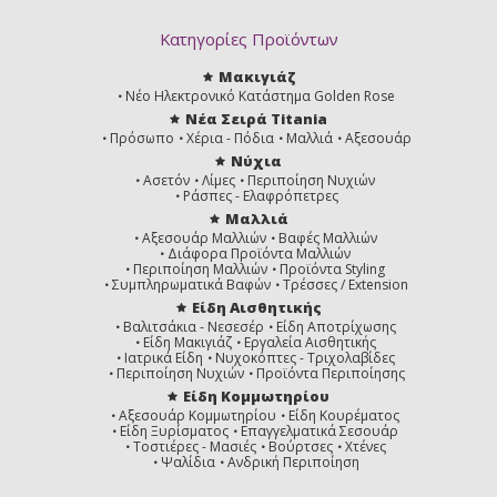
Κατηγορίες Προϊόντων
Μακιγιάζ
Νέο Ηλεκτρονικό Κατάστημα Golden Rose
Νέα Σειρά Titania
Πρόσωπο
Χέρια - Πόδια
Μαλλιά
Αξεσουάρ
Νύχια
Ασετόν
Λίμες
Περιποίηση Νυχιών
Ράσπες - Ελαφρόπετρες
Μαλλιά
Αξεσουάρ Μαλλιών
Βαφές Μαλλιών
Διάφορα Προϊόντα Μαλλιών
Περιποίηση Μαλλιών
Προϊόντα Styling
Συμπληρωματικά Βαφών
Τρέσσες / Extension
Είδη Αισθητικής
Βαλιτσάκια - Νεσεσέρ
Είδη Αποτρίχωσης
Είδη Μακιγιάζ
Εργαλεία Αισθητικής
Ιατρικά Είδη
Νυχοκόπτες - Τριχολαβίδες
Περιποίηση Νυχιών
Προϊόντα Περιποίησης
Είδη Κομμωτηρίου
Αξεσουάρ Κομμωτηρίου
Είδη Κουρέματος
Είδη Ξυρίσματος
Επαγγελματικά Σεσουάρ
Τοστιέρες - Μασιές
Βούρτσες
Χτένες
Ψαλίδια
Ανδρική Περιποίηση