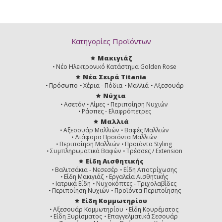
Κατηγορίες Προϊόντων
Μακιγιάζ
Νέο Ηλεκτρονικό Κατάστημα Golden Rose
Νέα Σειρά Titania
Πρόσωπο
Χέρια - Πόδια
Μαλλιά
Αξεσουάρ
Νύχια
Ασετόν
Λίμες
Περιποίηση Νυχιών
Ράσπες - Ελαφρόπετρες
Μαλλιά
Αξεσουάρ Μαλλιών
Βαφές Μαλλιών
Διάφορα Προϊόντα Μαλλιών
Περιποίηση Μαλλιών
Προϊόντα Styling
Συμπληρωματικά Βαφών
Τρέσσες / Extension
Είδη Αισθητικής
Βαλιτσάκια - Νεσεσέρ
Είδη Αποτρίχωσης
Είδη Μακιγιάζ
Εργαλεία Αισθητικής
Ιατρικά Είδη
Νυχοκόπτες - Τριχολαβίδες
Περιποίηση Νυχιών
Προϊόντα Περιποίησης
Είδη Κομμωτηρίου
Αξεσουάρ Κομμωτηρίου
Είδη Κουρέματος
Είδη Ξυρίσματος
Επαγγελματικά Σεσουάρ