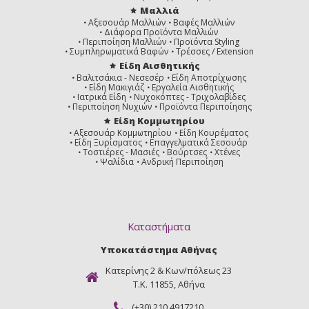
Μαλλιά
Αξεσουάρ Μαλλιών
Βαφές Μαλλιών
Διάφορα Προϊόντα Μαλλιών
Περιποίηση Μαλλιών
Προϊόντα Styling
Συμπληρωματικά Βαφών
Τρέσσες / Extension
Είδη Αισθητικής
Βαλιτσάκια - Νεσεσέρ
Είδη Αποτρίχωσης
Είδη Μακιγιάζ
Εργαλεία Αισθητικής
Ιατρικά Είδη
Νυχοκόπτες - Τριχολαβίδες
Περιποίηση Νυχιών
Προϊόντα Περιποίησης
Είδη Κομμωτηρίου
Αξεσουάρ Κομμωτηρίου
Είδη Κουρέματος
Είδη Ξυρίσματος
Επαγγελματικά Σεσουάρ
Τοστιέρες - Μασιές
Βούρτσες
Χτένες
Ψαλίδια
Ανδρική Περιποίηση
Καταστήματα
Υποκατάστημα Αθήνας
Κατερίνης 2 & Κων/πόλεως 23
Τ.Κ. 11855, Αθήνα
(+30) 210 4917210