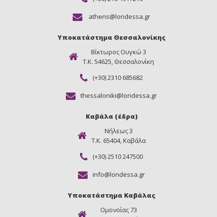
athens@londessa.gr
Υποκατάστημα Θεσσαλονίκης
Βίκτωρος Ουγκώ 3
Τ.Κ. 54625, Θεσσαλονίκη
(+30) 2310 685682
thessaloniki@londessa.gr
Καβάλα (έδρα)
Νήλεως 3
Τ.Κ. 65404, Καβάλα
(+30) 2510 247500
info@londessa.gr
Υποκατάστημα Καβάλας
Ομονοίας 73