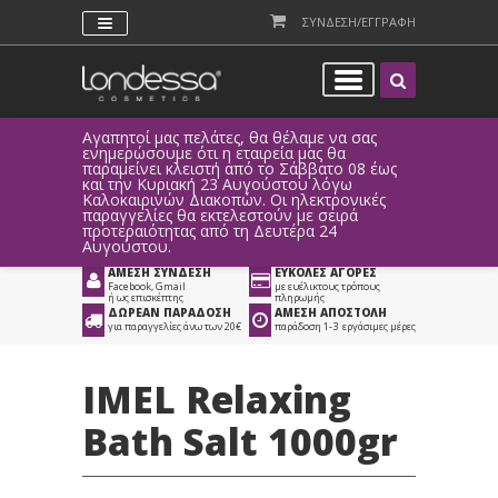
ΣΥΝΔΕΣΗ/ΕΓΓΡΑΦΗ
Αγαπητοί μας πελάτες, θα θέλαμε να σας
Λόγω τεχ
ενημερώσουμε ότι η εταιρεία μας θα
παραγγελ
παραμείνει κλειστή από το Σάββατο 08 έως
αυτοματο
Προϊόντα
>
Είδη Αισθητικής
>
και την Κυριακή 23 Αυγούστου λόγω
Καλοκαιρινών Διακοπών. Οι ηλεκτρονικές
Προϊόντα Περιποίησης
>
παραγγελίες θα εκτελεστούν με σειρά
προτεραιότητας από τη Δευτέρα 24
Σώματος / Χεριών
Αυγούστου.
ΑΜΕΣΗ ΣΥΝΔΕΣΗ
ΕΥΚΟΛΕΣ ΑΓΟΡΕΣ
Facebook, Gmail
με ευέλικτους τρόπους
ή ως επισκέπτης
πληρωμής
ΔΩΡΕΑΝ ΠΑΡΑΔΟΣΗ
ΑΜΕΣΗ ΑΠΟΣΤΟΛΗ
για παραγγελίες άνω των 20€
παράδοση 1-3 εργάσιμες μέρες
IMEL Relaxing
Bath Salt 1000gr