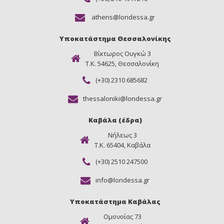
athens@londessa.gr
Υποκατάστημα Θεσσαλονίκης
Βίκτωρος Ουγκώ 3
Τ.Κ. 54625, Θεσσαλονίκη
(+30) 2310 685682
thessaloniki@londessa.gr
Καβάλα (έδρα)
Νήλεως 3
Τ.Κ. 65404, Καβάλα
(+30) 2510 247500
info@londessa.gr
Υποκατάστημα Καβάλας
Ομονοίας 73