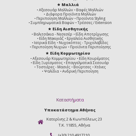
Μαλλιά
Αξεσουάρ Μαλλιών
Βαφές Μαλλιών
Διάφορα Προϊόντα Μαλλιών
Περιποίηση Μαλλιών
Προϊόντα Styling
Συμπληρωματικά Βαφών
Τρέσσες / Extension
Είδη Αισθητικής
Βαλιτσάκια - Νεσεσέρ
Είδη Αποτρίχωσης
Είδη Μακιγιάζ
Εργαλεία Αισθητικής
Ιατρικά Είδη
Νυχοκόπτες - Τριχολαβίδες
Περιποίηση Νυχιών
Προϊόντα Περιποίησης
Είδη Κομμωτηρίου
Αξεσουάρ Κομμωτηρίου
Είδη Κουρέματος
Είδη Ξυρίσματος
Επαγγελματικά Σεσουάρ
Τοστιέρες - Μασιές
Βούρτσες
Χτένες
Ψαλίδια
Ανδρική Περιποίηση
Καταστήματα
Υποκατάστημα Αθήνας
Κατερίνης 2 & Κων/πόλεως 23
Τ.Κ. 11855, Αθήνα
(+30) 210 4917210