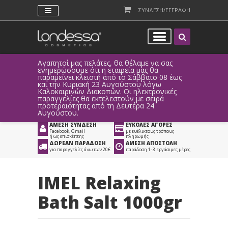
ΣΥΝΔΕΣΗ/ΕΓΓΡΑΦΗ
Αγαπητοί μας πελάτες, θα θέλαμε να σας
Λόγω τεχ
ενημερώσουμε ότι η εταιρεία μας θα
παραγγελ
παραμείνει κλειστή από το Σάββατο 08 έως
αυτοματο
Προϊόντα
>
Είδη Αισθητικής
>
και την Κυριακή 23 Αυγούστου λόγω
Καλοκαιρινών Διακοπών. Οι ηλεκτρονικές
Προϊόντα Περιποίησης
>
παραγγελίες θα εκτελεστούν με σειρά
προτεραιότητας από τη Δευτέρα 24
Σώματος / Χεριών
Αυγούστου.
ΑΜΕΣΗ ΣΥΝΔΕΣΗ
ΕΥΚΟΛΕΣ ΑΓΟΡΕΣ
Facebook, Gmail
με ευέλικτους τρόπους
ή ως επισκέπτης
πληρωμής
ΔΩΡΕΑΝ ΠΑΡΑΔΟΣΗ
ΑΜΕΣΗ ΑΠΟΣΤΟΛΗ
για παραγγελίες άνω των 20€
παράδοση 1-3 εργάσιμες μέρες
IMEL Relaxing
Bath Salt 1000gr