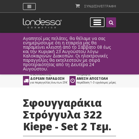
ΣΥΝΔΕΣΗ/ΕΓΓΡΑΦΗ
Αγαπητοί μας πελάτες, θα θέλαμε να σας
Λόγω τεχ
ενημερώσουμε ότι η εταιρεία μας θα
παραγγελ
παραμείνει κλειστή από το Σάββατο 08 έως
αυτοματο
Προϊόντα
>
Είδη Αισθητικής
>
και την Κυριακή 23 Αυγούστου λόγω
Καλοκαιρινών Διακοπών. Οι ηλεκτρονικές
Είδη Μακιγιάζ
παραγγελίες θα εκτελεστούν με σειρά
προτεραιότητας από τη Δευτέρα 24
ΑΜΕΣΗ ΣΥΝΔΕΣΗ
ΕΥΚΟΛΕΣ ΑΓΟΡΕΣ
Αυγούστου.
Facebook, Gmail
με ευέλικτους τρόπους
ή ως επισκέπτης
πληρωμής
ΔΩΡΕΑΝ ΠΑΡΑΔΟΣΗ
ΑΜΕΣΗ ΑΠΟΣΤΟΛΗ
για παραγγελίες άνω των 20€
παράδοση 1-3 εργάσιμες μέρες
Σφουγγαράκια
Στρόγγυλα 322
Kiepe - Set 2 Τεμ.