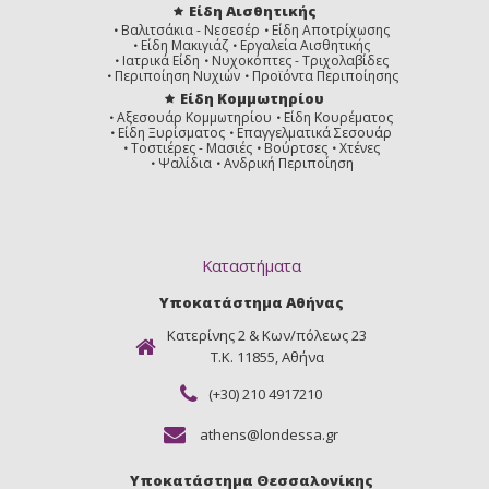
Είδη Αισθητικής
Βαλιτσάκια - Νεσεσέρ
Είδη Αποτρίχωσης
Είδη Μακιγιάζ
Εργαλεία Αισθητικής
Ιατρικά Είδη
Νυχοκόπτες - Τριχολαβίδες
Περιποίηση Νυχιών
Προϊόντα Περιποίησης
Είδη Κομμωτηρίου
Αξεσουάρ Κομμωτηρίου
Είδη Κουρέματος
Είδη Ξυρίσματος
Επαγγελματικά Σεσουάρ
Τοστιέρες - Μασιές
Βούρτσες
Χτένες
Ψαλίδια
Ανδρική Περιποίηση
Καταστήματα
Υποκατάστημα Αθήνας
Κατερίνης 2 & Κων/πόλεως 23
Τ.Κ. 11855, Αθήνα
(+30) 210 4917210
athens@londessa.gr
Υποκατάστημα Θεσσαλονίκης