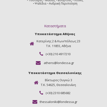
Τοστιέρες - Μασιές
Βούρτσες
Χτένες
Ψαλίδια
Ανδρική Περιποίηση
Καταστήματα
Υποκατάστημα Αθήνας
Κατερίνης 2 & Κων/πόλεως 23
Τ.Κ. 11855, Αθήνα
(+30) 210 4917210
athens@londessa.gr
Υποκατάστημα Θεσσαλονίκης
Βίκτωρος Ουγκώ 3
Τ.Κ. 54625, Θεσσαλονίκη
(+30) 2310 685682
thessaloniki@londessa.gr