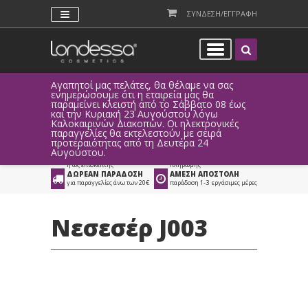
ΣΥΝΔΕΣΗ/ΕΓΓΡΑΦΗ
Αγαπητοί μας πελάτες, θα θέλαμε να σας
Λόγω τεχ
ενημερώσουμε ότι η εταιρεία μας θα
παραγγελ
παραμείνει κλειστή από το Σάββατο 08 έως
αυτοματο
Προϊόντα
>
Είδη Αισθητικής
>
και την Κυριακή 23 Αυγούστου λόγω
Καλοκαιρινών Διακοπών. Οι ηλεκτρονικές
Βαλιτσάκια - Νεσεσέρ
>
Νεσεσέρ
παραγγελίες θα εκτελεστούν με σειρά
προτεραιότητας από τη Δευτέρα 24
ΑΜΕΣΗ ΣΥΝΔΕΣΗ
ΕΥΚΟΛΕΣ ΑΓΟΡΕΣ
Αυγούστου.
Facebook, Gmail
με ευέλικτους τρόπους
ή ως επισκέπτης
πληρωμής
ΔΩΡΕΑΝ ΠΑΡΑΔΟΣΗ
ΑΜΕΣΗ ΑΠΟΣΤΟΛΗ
για παραγγελίες άνω των 20€
παράδοση 1-3 εργάσιμες μέρες
Νεσεσέρ J003