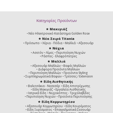
Κατηγορίες Προϊόντων
Μακιγιάζ
Νέο Ηλεκτρονικό Κατάστημα Golden Rose
Νέα Σειρά Titania
Πρόσωπο
Χέρια - Πόδια
Μαλλιά
Αξεσουάρ
Νύχια
Ασετόν
Λίμες
Περιποίηση Νυχιών
Ράσπες - Ελαφρόπετρες
Μαλλιά
Αξεσουάρ Μαλλιών
Βαφές Μαλλιών
Διάφορα Προϊόντα Μαλλιών
Περιποίηση Μαλλιών
Προϊόντα Styling
Συμπληρωματικά Βαφών
Τρέσσες / Extension
Είδη Αισθητικής
Βαλιτσάκια - Νεσεσέρ
Είδη Αποτρίχωσης
Είδη Μακιγιάζ
Εργαλεία Αισθητικής
Ιατρικά Είδη
Νυχοκόπτες - Τριχολαβίδες
Περιποίηση Νυχιών
Προϊόντα Περιποίησης
Είδη Κομμωτηρίου
Αξεσουάρ Κομμωτηρίου
Είδη Κουρέματος
Είδη Ξυρίσματος
Επαγγελματικά Σεσουάρ