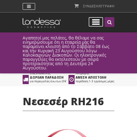
ΣΥΝΔΕΣΗ/ΕΓΓΡΑΦΗ
Αγαπητοί μας πελάτες, θα θέλαμε να σας
Λόγω τεχ
ενημερώσουμε ότι η εταιρεία μας θα
παραγγελ
παραμείνει κλειστή από το Σάββατο 08 έως
αυτοματο
Προϊόντα
>
Είδη Αισθητικής
>
και την Κυριακή 23 Αυγούστου λόγω
Καλοκαιρινών Διακοπών. Οι ηλεκτρονικές
Βαλιτσάκια - Νεσεσέρ
>
Νεσεσέρ
παραγγελίες θα εκτελεστούν με σειρά
προτεραιότητας από τη Δευτέρα 24
ΑΜΕΣΗ ΣΥΝΔΕΣΗ
ΕΥΚΟΛΕΣ ΑΓΟΡΕΣ
Αυγούστου.
Facebook, Gmail
με ευέλικτους τρόπους
ή ως επισκέπτης
πληρωμής
ΔΩΡΕΑΝ ΠΑΡΑΔΟΣΗ
ΑΜΕΣΗ ΑΠΟΣΤΟΛΗ
για παραγγελίες άνω των 20€
παράδοση 1-3 εργάσιμες μέρες
Νεσεσέρ RH216