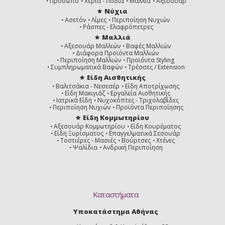
Πρόσωπο
Χέρια - Πόδια
Μαλλιά
Αξεσουάρ
Νύχια
Ασετόν
Λίμες
Περιποίηση Νυχιών
Ράσπες - Ελαφρόπετρες
Μαλλιά
Αξεσουάρ Μαλλιών
Βαφές Μαλλιών
Διάφορα Προϊόντα Μαλλιών
Περιποίηση Μαλλιών
Προϊόντα Styling
Συμπληρωματικά Βαφών
Τρέσσες / Extension
Είδη Αισθητικής
Βαλιτσάκια - Νεσεσέρ
Είδη Αποτρίχωσης
Είδη Μακιγιάζ
Εργαλεία Αισθητικής
Ιατρικά Είδη
Νυχοκόπτες - Τριχολαβίδες
Περιποίηση Νυχιών
Προϊόντα Περιποίησης
Είδη Κομμωτηρίου
Αξεσουάρ Κομμωτηρίου
Είδη Κουρέματος
Είδη Ξυρίσματος
Επαγγελματικά Σεσουάρ
Τοστιέρες - Μασιές
Βούρτσες
Χτένες
Ψαλίδια
Ανδρική Περιποίηση
Καταστήματα
Υποκατάστημα Αθήνας