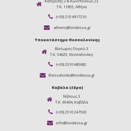
Κατερίνης 2 & Κων/πόλεως 23
Τ.Κ. 11855, Αθήνα
(+30) 210 4917210
athens@londessa.gr
Υποκατάστημα Θεσσαλονίκης
Βίκτωρος Ουγκώ 3
Τ.Κ. 54625, Θεσσαλονίκη
(+30) 2310 685682
thessaloniki@londessa.gr
Καβάλα (έδρα)
Νήλεως 3
Τ.Κ. 65404, Καβάλα
(+30) 2510 247500
info@londessa.gr