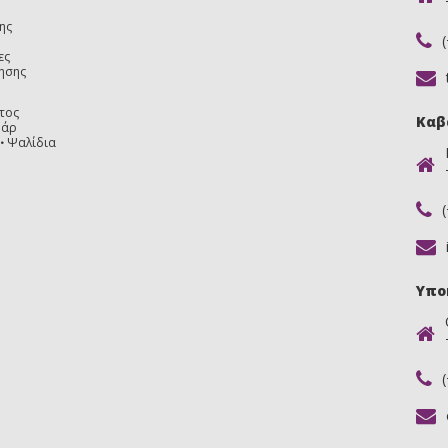
ης
ες
ησης
τος
Καβ
υάρ
Ψαλίδια
Υπο