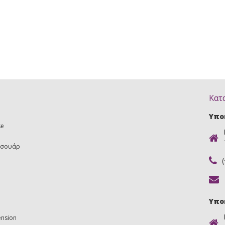
Κατ
Υπο
se
εσουάρ
Υπο
ension