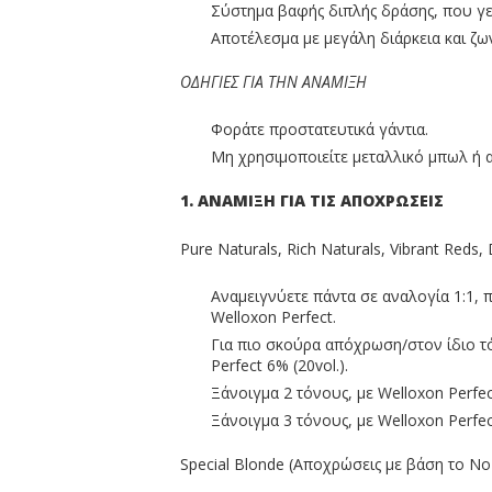
Σύστημα βαφής διπλής δράσης, που γεμ
Αποτέλεσμα με μεγάλη διάρκεια και ζ
ΟΔΗΓΙΕΣ ΓΙΑ ΤΗΝ ΑΝΑΜΙΞΗ
Φοράτε προστατευτικά γάντια.
Μη χρησιμοποιείτε μεταλλικό μπωλ ή 
1. ΑΝΑΜΙΞΗ ΓΙΑ ΤΙΣ ΑΠΟΧΡΩΣΕΙΣ
Pure Naturals, Rich Naturals, Vibrant Reds
Αναμειγνύετε πάντα σε αναλογία 1:1, π
Welloxon Perfect.
Για πιο σκούρα απόχρωση/στον ίδιο τ
Perfect 6% (20vol.).
Ξάνοιγμα 2 τόνους, με Welloxon Perfect
Ξάνοιγμα 3 τόνους, με Welloxon Perfect
Special Blonde (Αποχρώσεις με βάση το Νο