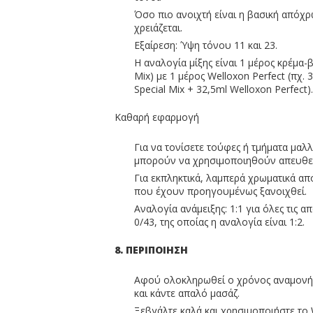
Όσο πιο ανοιχτή είναι η βασική απόχρ
χρειάζεται.
Εξαίρεση: Ύψη τόνου 11 και 23.
Η αναλογία μίξης είναι 1 μέρος κρέμα-β
Mix) με 1 μέρος Welloxon Perfect (πχ. 
Special Mix + 32,5ml Welloxon Perfect).
Καθαρή εφαρμογή
Για να τονίσετε τούφες ή τμήματα μαλλι
μπορούν να χρησιμοποιηθούν απευθεία
Για εκπληκτικά, λαμπερά χρωματικά α
που έχουν προηγουμένως ξανοιχθεί.
Αναλογία ανάμειξης: 1:1 για όλες τις α
0/43, της οποίας η αναλογία είναι 1:2.
8. ΠΕΡΙΠΟΙΗΣΗ
Αφού ολοκληρωθεί ο χρόνος αναμονής
και κάντε απαλό μασάζ.
Ξεβγάλτε καλά και χρησιμοποιήστε το 