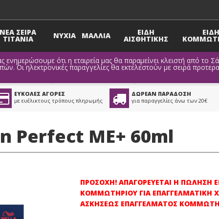
ΝΕΑ ΣΕΙΡΑ
ΕΙΔΗ
ΕΙΔ
ΝΥΧΙΑ
ΜΑΛΛΙΑ
TITANIA
ΑΙΣΘΗΤΙΚΗΣ
ΚΟΜΜΩΤΗ
ς ενημερώσουμε ότι η εταιρεία μας θα παραμείνει κλειστή από το Σ
ν. Οι ηλεκτρονικές παραγγελίες θα εκτελεστούν με σειρά προτερα
Βαφές Μαλλιών
>
Βαφή Μαλλιών Wella
ΕΥΚΟΛΕΣ ΑΓΟΡΕΣ
ΔΩΡΕΑΝ ΠΑΡΑΔΟΣΗ
με ευέλικτους τρόπους πληρωμής
για παραγγελίες άνω των 20€
on Perfect ME+ 60ml
ΠΡΟΣΟΧΗ! ΑΠΑΓΟΡΕΥΕΤΑΙ Η ΠΩΛΗΣΗ
ΚΟΜΜΩΤΗΡΙΟΥ ΓΙΑ ΕΠΑΓΓΕΛΜΑΤΙΚΗ Χ
ΑΣΚΗΣΕΩΣ ΕΠΑΓΓΕΛΜΑΤΟΣ ΚΟΜΜΩΤΗ 