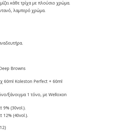
ίζει κάθε τρίχα με πλούσιο χρώμα.
ωντανό, λαμπερό χρώμα.
αναδευτήρα.
, Deep Browns
χ 60ml Koleston Perfect + 60ml
όνο/ξάνοιγμα 1 τόνο, με Welloxon
 9% (30vol.).
 12% (40vol.).
12)