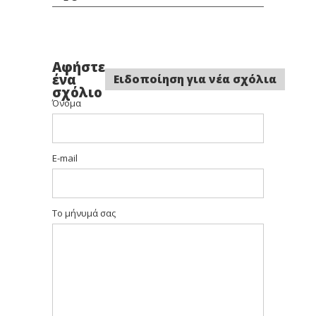
4/75
4/77
44/0
Καστανό
Καστανό
Έντονο
Καφέ
Καφέ
Καστανό
Αφήστε
Μαονί
Έντονο
ένα
Ειδοποίηση για νέα σχόλια
σχόλιο
Όνομα
44/65
5/0
5/07
Έντονο
Καστανό
Καστανό
E-mail
Καστανό
Ανοιχτό
Ανοιχτό
Βιολέ
Φυσικό
Μαονί
Το μήνυμά σας
5/71
5/77
55/0
Καστανό
Καστανό
Έντονο
Ανοιχτό
Ανοιχτό
Καστανό
Καφέ
Καφέ
Ανοιχτό
Σαντρέ
Έντονο