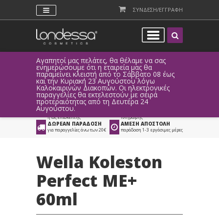
ΣΥΝΔΕΣΗ/ΕΓΓΡΑΦΗ
Αγαπητοί μας πελάτες, θα θέλαμε να σας
Λόγω τεχ
ενημερώσουμε ότι η εταιρεία μας θα
παραγγελ
παραμείνει κλειστή από το Σάββατο 08 έως
αυτοματο
Προϊόντα
>
Μαλλιά
>
και την Κυριακή 23 Αυγούστου λόγω
Καλοκαιρινών Διακοπών. Οι ηλεκτρονικές
Βαφές Μαλλιών
>
Βαφή Μαλλιών Wella
παραγγελίες θα εκτελεστούν με σειρά
προτεραιότητας από τη Δευτέρα 24
ΑΜΕΣΗ ΣΥΝΔΕΣΗ
ΕΥΚΟΛΕΣ ΑΓΟΡΕΣ
Αυγούστου.
Facebook, Gmail
με ευέλικτους τρόπους
ή ως επισκέπτης
πληρωμής
ΔΩΡΕΑΝ ΠΑΡΑΔΟΣΗ
ΑΜΕΣΗ ΑΠΟΣΤΟΛΗ
για παραγγελίες άνω των 20€
παράδοση 1-3 εργάσιμες μέρες
Wella Koleston
Perfect ME+
60ml