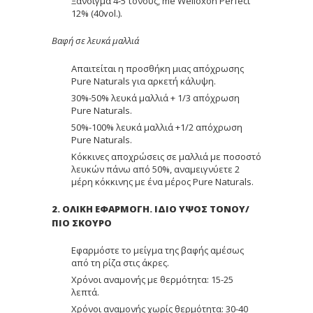
Ξάνοιγμα 4-5 τόνους, me Welloxon Perfect
12% (40vol.).
Βαφή σε λευκά μαλλιά
Απαιτείται η προσθήκη μιας απόχρωσης
Pure Naturals για αρκετή κάλυψη.
30%-50% λευκά μαλλιά + 1/3 απόχρωση
Pure Naturals.
50%-100% λευκά μαλλιά +1/2 απόχρωση
Pure Naturals.
Κόκκινες αποχρώσεις σε μαλλιά με ποσοστό
λευκών πάνω από 50%, αναμειγνύετε 2
μέρη κόκκινης με ένα μέρος Pure Naturals.
2. ΟΛΙΚΗ ΕΦΑΡΜΟΓΗ. ΙΔΙΟ ΥΨΟΣ ΤΟΝΟΥ/
ΠΙΟ ΣΚΟΥΡΟ
Εφαρμόστε το μείγμα της βαφής αμέσως
από τη ρίζα στις άκρες.
Χρόνοι αναμονής με θερμότητα: 15-25
λεπτά.
Χρόνοι αναμονής χωρίς θερμότητα: 30-40