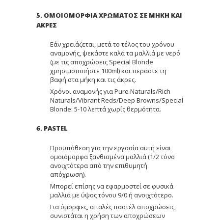
5. ΟΜΟΙΟΜΟΡΦΙΑ ΧΡΩΜΑΤΟΣ ΣΕ ΜΗΚΗ ΚΑΙ
ΑΚΡΕΣ
Εάν χρειάζεται, μετά το τέλος του χρόνου
αναμονής, ψεκάστε καλά τα μαλλιά με νερό
(με τις αποχρώσεις Special Blonde
χρησιμοποιήστε 100ml) και περάστε τη
βαφή στα μήκη και τις άκρες.
Χρόνοι αναμονής για Pure Naturals/Rich
Naturals/Vibrant Reds/Deep Browns/Special
Blonde: 5-10 λεπτά χωρίς θερμότητα.
6. PASTEL
Προϋπόθεση για την εργασία αυτή είναι
ομοιόμορφα ξανθισμένα μαλλιά (1/2 τόνο
ανοιχτότερα από την επιθυμητή
απόχρωση).
Μπορεί επίσης να εφαρμοστεί σε φυσικά
μαλλιά με ύψος τόνου 9/0 ή ανοιχτότερο.
Για όμορφες, απαλές παστέλ αποχρώσεις,
συνιστάται η χρήση των αποχρώσεων