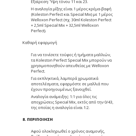
Εξαίρεση: Ύψη τόνου 11 και 23.
Η αναλογία μίξης είναι 1 μέρος κρέμα-βαφή
(Koleston Perfect και Special Mix) με 1 μέρος
Welloxon Perfect (πχ. 30ml Koleston Perfect
+ 2,5ml Special Mix + 32,5ml Welloxon
Perfect).
Καθαρή εφαρμογή
Για να τονίσετε τούφες ή τμήματα μαλλιών,
τα Koleston Perfect Special Mix μπορούν να
χρησιμοποιηθούν απευθείας με Welloxon
Perfect.
Για εκπληκτικά, λαμπερά χρωματικά
αποτελέσματα, εφαρμόστε σε μαλλιά που
έχουν προηγουμένως ξανοιχθεί.
Αναλογία ανάμειξης: 1:1 για όλες τις
αποχρώσεις Special Mix, εκτός από την 0/43,
της οποίας η αναλογία είναι 1:2.
8. ΠΕΡΙΠΟΙΗΣΗ
Αφού ολοκληρωθεί ο χρόνος αναμονής,