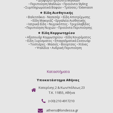
Διάφορα Προϊόντα Μαλλιών
Περιποίηση Μαλλιών
Προϊόντα Styling
Συμπληρωματικά Βαφών
Τρέσσες / Extension
Είδη Αισθητικής
Βαλιτσάκια - Νεσεσέρ
Είδη Αποτρίχωσης
Είδη Μακιγιάζ
Εργαλεία Αισθητικής
6/73
6/75
6/77
Ιατρικά Είδη
Νυχοκόπτες - Τριχολαβίδες
Ξανθό
Ξανθό
Ξανθό
Περιποίηση Νυχιών
Προϊόντα Περιποίησης
Σκούρο
Σκούρο
Σκούρο
Μελί
Καφέ
Έντονο
Είδη Κομμωτηρίου
Μαονί
Καφέ
Αξεσουάρ Κομμωτηρίου
Είδη Κουρέματος
Είδη Ξυρίσματος
Επαγγελματικά Σεσουάρ
Τοστιέρες - Μασιές
Βούρτσες
Χτένες
Ψαλίδια
Ανδρική Περιποίηση
6/97
66/0
66/46
Ξανθό
Έντονο
Εντονο
Σκούρο
Ξανθό
Ξανθό
Καταστήματα
Σαντρέ
Σκούρο
Σκούρο
Καστανό
Φυσικό
Κόκκινο
Βιολέ
Υποκατάστημα Αθήνας
Κατερίνης 2 & Κων/πόλεως 23
Τ.Κ. 11855, Αθήνα
(+30) 210 4917210
66/56
7/0
7/01
Εντονο
Ξανθό
Ξανθό
athens@londessa.gr
Ξανθό
Φυσικό