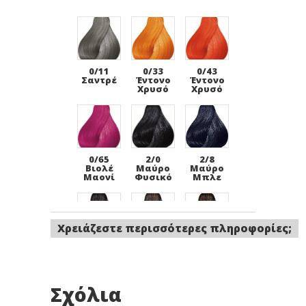
0/11
0/33
0/43
Σαντρέ
Έντονο
Έντονο
Χρυσό
Χρυσό
0/65
2/0
2/8
Βιολέ
Μαύρο
Μαύρο
Μαονί
Φυσικό
Μπλε
Χρειάζεστε περισσότερες πληροφορίες;
33/0
4/0
4/07
Καστανό
Καστανό
Καστανό
Σκούρο
Φυσικό
Φυσικό
Φυσικό
Καφέ
Σχόλια