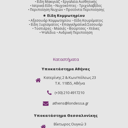
Είδη Μακιγιάζ
Εργαλεία Αισθητικής
Ιατρικά Είδη
Νυχοκόπτες - Τριχολαβίδες
Περιποίηση Νυχιών
Προϊόντα Περιποίησης
Είδη Κομμωτηρίου
Αξεσουάρ Κομμωτηρίου
Είδη Κουρέματος
Είδη Ξυρίσματος
Επαγγελματικά Σεσουάρ
Τοστιέρες - Μασιές
Βούρτσες
Χτένες
Ψαλίδια
Ανδρική Περιποίηση
Καταστήματα
Υποκατάστημα Αθήνας
Κατερίνης 2 & Κων/πόλεως 23
Τ.Κ. 11855, Αθήνα
(+30) 210 4917210
athens@londessa.gr
Υποκατάστημα Θεσσαλονίκης
Βίκτωρος Ουγκώ 3