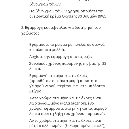
ξάνοιγμα 2 τόνων.
Για ξάνοιγμα 3 τόνων, χρησιμοποιήστε την
οξειδωτική κρέμα Oxydant 30 βαθμών (9%).
2. Εφαρμογή και ξέβγαλμα για διατήρηση του
χρώματος
Εφαρμόστε το μείγμα με πινέλο, σε στεγνά
και άλουστα μαλλιά.
Αρχίστε την εφαρμογή από τις ρίζες.
Συνολικός χρόνος παραμονής της βαφής: 35
λεπτά.
Εφαρμογή στα μήκη και τις άκρες
(προσθέτοντας πάντα μικρή ποσότητα
χλιαρού νερού, περίπου 5ml στο υπόλοιπο
μείγμα).
Αν το χρώμα στα μήκη και τις άκρες είναι
λίγο αλλοιωμένο (καλά διατηρημένο
χρώμα), εφαρμόστε στα μήκη και τις άκρες 5
λεπτά πριν τη λήξη του χρόνου παραμονής.
Αν το χρώμα στα μήκη και τις άκρες είναι
μέτρια αλλοιωμένο (ξεθωριασμένα ρεφλέ),