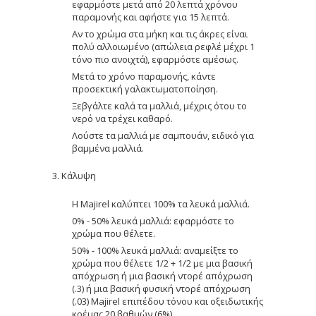
εφαρμόστε μετά από 20 λεπτά χρόνου
παραμονής και αφήστε για 15 λεπτά.
Αν το χρώμα στα μήκη και τις άκρες είναι
πολύ αλλοιωμένο (απώλεια ρεφλέ μέχρι 1
τόνο πιο ανοιχτά), εφαρμόστε αμέσως.
Μετά το χρόνο παραμονής, κάντε
προσεκτική γαλακτωματοποίηση.
Ξεβγάλτε καλά τα μαλλιά, μέχρις ότου το
νερό να τρέχει καθαρό.
Λούστε τα μαλλιά με σαμπουάν, ειδικό για
βαμμένα μαλλιά.
3. Κάλυψη
Η Majirel καλύπτει 100% τα λευκά μαλλιά.
0% - 50% λευκά μαλλιά: εφαρμόστε το
χρώμα που θέλετε.
50% - 100% λευκά μαλλιά: αναμείξτε το
χρώμα που θέλετε 1/2 + 1/2 με μια βασική
απόχρωση ή μια βασική ντορέ απόχρωση
(.3) ή μια βασική φυσική ντορέ απόχρωση
(.03) Majirel επιπέδου τόνου και οξειδωτικής
κρέμας 20 βαθμών (6%).