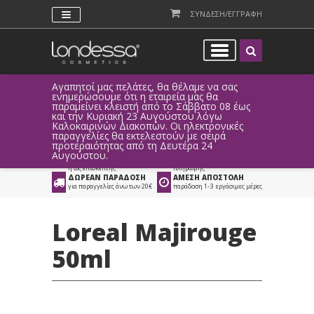
ΣΥΝΔΕΣΗ/ΕΓΓΡΑΦΗ
Αγαπητοί μας πελάτες, θα θέλαμε να σας
Λόγω τεχ
ενημερώσουμε ότι η εταιρεία μας θα
παραγγελ
παραμείνει κλειστή από το Σάββατο 08 έως
αυτοματο
Προϊόντα
>
Μαλλιά
>
και την Κυριακή 23 Αυγούστου λόγω
Καλοκαιρινών Διακοπών. Οι ηλεκτρονικές
Βαφές Μαλλιών
>
Βαφή Μαλλιών Loreal
παραγγελίες θα εκτελεστούν με σειρά
προτεραιότητας από τη Δευτέρα 24
ΑΜΕΣΗ ΣΥΝΔΕΣΗ
ΕΥΚΟΛΕΣ ΑΓΟΡΕΣ
Αυγούστου.
Facebook, Gmail
με ευέλικτους τρόπους
ή ως επισκέπτης
πληρωμής
ΔΩΡΕΑΝ ΠΑΡΑΔΟΣΗ
ΑΜΕΣΗ ΑΠΟΣΤΟΛΗ
για παραγγελίες άνω των 20€
παράδοση 1-3 εργάσιμες μέρες
Loreal Majirouge
50ml