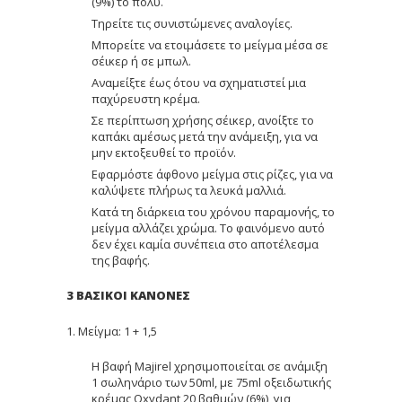
(9%) το πολύ.
Τηρείτε τις συνιστώμενες αναλογίες.
Μπορείτε να ετοιμάσετε το μείγμα μέσα σε
σέικερ ή σε μπωλ.
Αναμείξτε έως ότου να σχηματιστεί μια
παχύρευστη κρέμα.
Σε περίπτωση χρήσης σέικερ, ανοίξτε το
καπάκι αμέσως μετά την ανάμειξη, για να
μην εκτοξευθεί το προϊόν.
Εφαρμόστε άφθονο μείγμα στις ρίζες, για να
καλύψετε πλήρως τα λευκά μαλλιά.
Κατά τη διάρκεια του χρόνου παραμονής, το
μείγμα αλλάζει χρώμα. Το φαινόμενο αυτό
δεν έχει καμία συνέπεια στο αποτέλεσμα
της βαφής.
3 ΒΑΣΙΚΟΙ ΚΑΝΟΝΕΣ
1. Μείγμα: 1 + 1,5
Η βαφή Majirel χρησιμοποιείται σε ανάμιξη
1 σωληνάριο των 50ml, με 75ml οξειδωτικής
κρέμας Oxydant 20 βαθμών (6%), για