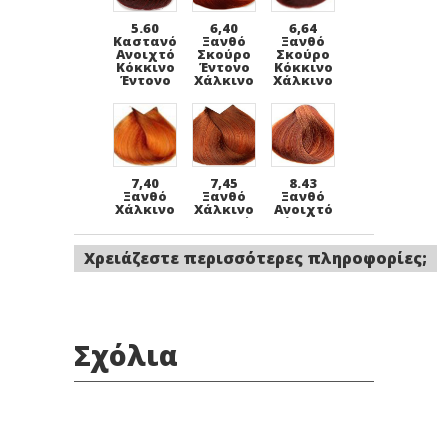
5.60
6,40
6,64
Καστανό
Ξανθό
Ξανθό
Ανοιχτό
Σκούρο
Σκούρο
Κόκκινο
Έντονο
Κόκκινο
Έντονο
Χάλκινο
Χάλκινο
7,40
7,45
8.43
Ξανθό
Ξανθό
Ξανθό
Χάλκινο
Χάλκινο
Ανοιχτό
Έντονο
Ακαζού
Χάλκινο
Ντορε
Χρειάζεστε περισσότερες πληροφορίες;
Σχόλια