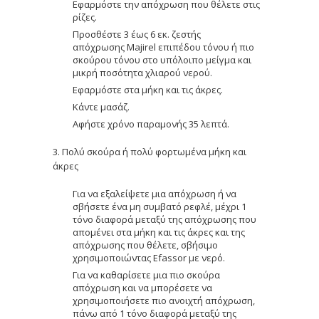
Εφαρμόστε την απόχρωση που θέλετε στις
ρίζες.
Προσθέστε 3 έως 6 εκ. ζεστής
απόχρωσης Majirel επιπέδου τόνου ή πιο
σκούρου τόνου στο υπόλοιπο μείγμα και
μικρή ποσότητα χλιαρού νερού.
Εφαρμόστε στα μήκη και τις άκρες.
Κάντε μασάζ.
Αφήστε χρόνο παραμονής 35 λεπτά.
3. Πολύ σκούρα ή πολύ φορτωμένα μήκη και
άκρες
Για να εξαλείψετε μια απόχρωση ή να
σβήσετε ένα μη συμβατό ρεφλέ, μέχρι 1
τόνο διαφορά μεταξύ της απόχρωσης που
απομένει στα μήκη και τις άκρες και της
απόχρωσης που θέλετε, σβήσιμο
χρησιμοποιώντας Efassor με νερό.
Για να καθαρίσετε μια πιο σκούρα
απόχρωση και να μπορέσετε να
χρησιμοποιήσετε πιο ανοιχτή απόχρωση,
πάνω από 1 τόνο διαφορά μεταξύ της