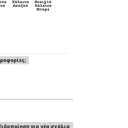
ινο
Χάλκινο
Ανοιχτό
ονο
Ακαζού
Χάλκινο
Ντορε
ροφορίες;
Ειδοποίηση για νέα σχόλια