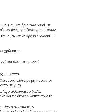
άμιξη 1 σωληνάριο των 50ml, με
αθμών (6%), για ξάνοιγμα 2 τόνων.
 την οξειδωτική κρέμα Oxydant 30
του χρώματος
εγνά και άλουστα μαλλιά.
ς: 35 λεπτά.
σθέτοντας πάντα μικρή ποσότητα
οιπο μείγμα).
ναι λίγο αλλοιωμένο (καλά
η και τις άκρες 5 λεπτά πριν τη
ναι μέτρια αλλοιωμένο
τά από 20 λεπτά χρόνου παραμονής