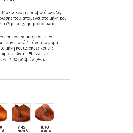
σβήσετε ένα μη συμβατό ρεφλέ,
χρωσης που απομένει στα μήκη και
τε, σβήσιμο χρησιμοποιώντας
χρωση και να μπορέσετε να
ση, πάνω από 1 τόνο διαφορά
 μήκη και τις άκρες και της
σιμοποιώντας Efassor με
(6%) ή 30 βαθμών (9%).
0
7,45
8.43
θό
Ξανθό
Ξανθό