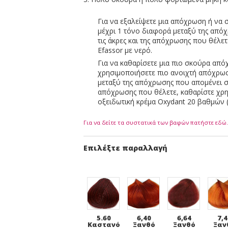
Για να εξαλείψετε μια απόχρωση ή να 
μέχρι 1 τόνο διαφορά μεταξύ της από
τις άκρες και της απόχρωσης που θέλε
Efassor με νερό.
Για να καθαρίσετε μια πιο σκούρα από
χρησιμοποιήσετε πιο ανοιχτή απόχρω
μεταξύ της απόχρωσης που απομένει στα
απόχρωσης που θέλετε, καθαρίστε χρη
οξειδωτική κρέμα Oxydant 20 βαθμών 
Για να δείτε τα συστατικά των βαφών πατήστε εδώ.
Επιλέξτε παραλλαγή
5.60
6,40
6,64
7,4
Καστανό
Ξανθό
Ξανθό
Ξαν