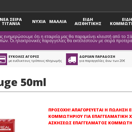
ΝΕΑ ΣΕΙΡΑ
ΕΙΔΗ
ΕΙΔ
ΝΥΧΙΑ
ΜΑΛΛΙΑ
TITANIA
ΑΙΣΘΗΤΙΚΗΣ
ΚΟΜΜΩΤΗ
ς ενημερώσουμε ότι η εταιρεία μας θα παραμείνει κλειστή από το Σ
ν. Οι ηλεκτρονικές παραγγελίες θα εκτελεστούν με σειρά προτερα
Βαφές Μαλλιών
>
Βαφή Μαλλιών Loreal
ΕΥΚΟΛΕΣ ΑΓΟΡΕΣ
ΔΩΡΕΑΝ ΠΑΡΑΔΟΣΗ
με ευέλικτους τρόπους πληρωμής
για παραγγελίες άνω των 20€
uge 50ml
ΠΡΟΣΟΧΗ! ΑΠΑΓΟΡΕΥΕΤΑΙ Η ΠΩΛΗΣΗ
ΚΟΜΜΩΤΗΡΙΟΥ ΓΙΑ ΕΠΑΓΓΕΛΜΑΤΙΚΗ Χ
ΑΣΚΗΣΕΩΣ ΕΠΑΓΓΕΛΜΑΤΟΣ ΚΟΜΜΩΤΗ 