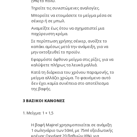
(9%) το πολύ.
Τηρείτε τις συνιστώμενες αναλογίες.
Μπορείτε να ετοιμάσετε το μείγμα μέσα σε
σέικερ ή σε μπωλ.
Αναμείξτε έως ότου να σχηματιστεί μια
παχύρευστη κρέμα.
Σε περίπτωση χρήσης σέικερ, ανοίξτε το
καπάκι αμέσως μετά την ανάμειξη, για να
μην εκτοξευθεί το προϊόν.
Εφαρμόστε άφθονο μείγμα στις ρίζες, για να
καλύψετε πλήρως τα λευκά μαλλιά.
Κατά τη διάρκεια του χρόνου παραμονής, το
μείγμα αλλάζει χρώμα. Το φαινόμενο αυτό
δεν έχει καμία συνέπεια στο αποτέλεσμα
της βαφής.
3 ΒΑΣΙΚΟΙ ΚΑΝΟΝΕΣ
1. Μείγμα: 1 + 1,5
Η βαφή Majirel χρησιμοποιείται σε ανάμιξη
1 σωληνάριο των 50ml, με 75ml οξειδωτικής
κρέμας Oxydant 20 βαθμών (6%), για