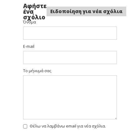
Σκούρο
Ξανθό
Ξανθό
Αφήστε
Σκούρο
Σκούρο
Ενισχυμένο
Σαντρέ
ένα
Ειδοποίηση για νέα σχόλια
σχόλιο
Όνομα
6.3
6,32
6,34
E-mail
Ξανθό
Ξανθό
Ξανθό
Σκούρο
Σκούρο
Σκούρο
Ντορέ
Ντορε
Ντορε
Ιριζε
Χάλκινο
Το μήνυμά σας
6,35
6.46
7 Ξανθό
Ξανθό
Ξανθό
Σκούρο
Σκούρο
Ντορε
Χάλκινο
Ακαζού
Κόκκινο
Θέλω να λαμβάνω email για νέα σχόλια.
7.1
7,11
7,13