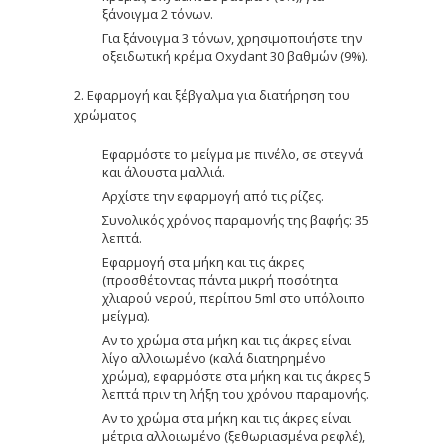
ξάνοιγμα 2 τόνων.
Για ξάνοιγμα 3 τόνων, χρησιμοποιήστε την
οξειδωτική κρέμα Oxydant 30 βαθμών (9%).
2. Εφαρμογή και ξέβγαλμα για διατήρηση του
χρώματος
Εφαρμόστε το μείγμα με πινέλο, σε στεγνά
και άλουστα μαλλιά.
Αρχίστε την εφαρμογή από τις ρίζες.
Συνολικός χρόνος παραμονής της βαφής: 35
λεπτά.
Εφαρμογή στα μήκη και τις άκρες
(προσθέτοντας πάντα μικρή ποσότητα
χλιαρού νερού, περίπου 5ml στο υπόλοιπο
μείγμα).
Αν το χρώμα στα μήκη και τις άκρες είναι
λίγο αλλοιωμένο (καλά διατηρημένο
χρώμα), εφαρμόστε στα μήκη και τις άκρες 5
λεπτά πριν τη λήξη του χρόνου παραμονής.
Αν το χρώμα στα μήκη και τις άκρες είναι
μέτρια αλλοιωμένο (ξεθωριασμένα ρεφλέ),