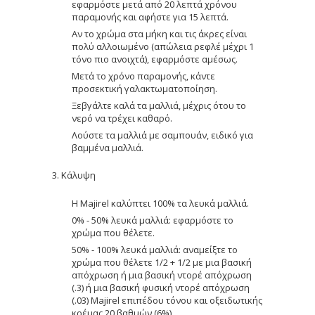
εφαρμόστε μετά από 20 λεπτά χρόνου
παραμονής και αφήστε για 15 λεπτά.
Αν το χρώμα στα μήκη και τις άκρες είναι
πολύ αλλοιωμένο (απώλεια ρεφλέ μέχρι 1
τόνο πιο ανοιχτά), εφαρμόστε αμέσως.
Μετά το χρόνο παραμονής, κάντε
προσεκτική γαλακτωματοποίηση.
Ξεβγάλτε καλά τα μαλλιά, μέχρις ότου το
νερό να τρέχει καθαρό.
Λούστε τα μαλλιά με σαμπουάν, ειδικό για
βαμμένα μαλλιά.
3. Κάλυψη
Η Majirel καλύπτει 100% τα λευκά μαλλιά.
0% - 50% λευκά μαλλιά: εφαρμόστε το
χρώμα που θέλετε.
50% - 100% λευκά μαλλιά: αναμείξτε το
χρώμα που θέλετε 1/2 + 1/2 με μια βασική
απόχρωση ή μια βασική ντορέ απόχρωση
(.3) ή μια βασική φυσική ντορέ απόχρωση
(.03) Majirel επιπέδου τόνου και οξειδωτικής
κρέμας 20 βαθμών (6%).