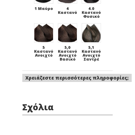
1 Μαύρο
4
4.0
Καστανό
Καστανό
Φυσικό
5
5,0
5,1
Καστανό
Καστανό
Καστανό
Ανοιχτό
Ανοιχτό
Ανοιχτό
Βασικό
Σαντρέ
Χρειάζεστε περισσότερες πληροφορίες;
5,3
5,4
5,8
Καστανό
Καστανό
Καστανό
Ανοιχτό
Ανοιχτό
Ανοιχτό
Ντορε
Χάλκινο
Μόκα
Σχόλια
6 Ξανθό
6.0
6.1