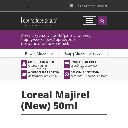
ΣΥΝΔΕΣΗ/ΕΓΓΡΑΦΗ
Λόγω τεχνικού προβλήματος, οι νέες
παραγγελίες δεν λαμβάνουν
αυτοματοποιημένο email.
Προϊόντα
>
Μαλλιά
>
Βαφές Μαλλιών
>
Βαφή Μαλλιών Loreal
ΑΜΕΣΗ ΣΥΝΔΕΣΗ
ΕΥΚΟΛΕΣ ΑΓΟΡΕΣ
Facebook, Gmail
με ευέλικτους τρόπους
ή ως επισκέπτης
πληρωμής
ΔΩΡΕΑΝ ΠΑΡΑΔΟΣΗ
ΑΜΕΣΗ ΑΠΟΣΤΟΛΗ
για παραγγελίες άνω των 20€
παράδοση 1-3 εργάσιμες μέρες
Loreal Majirel
(New) 50ml