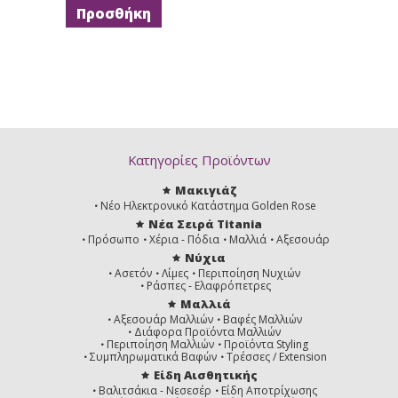
Ξανθό
Ξανθό
Ξανθό
Σαντρέ
Σαντρέ
Σαντρέ
Βαθύ
Ντορε
7,23
7,3
7,31
Ξανθό
Ξανθό
Ξανθό
Ιριζε
Ντορε
Μπεζ
Ντορε
Κατηγορίες Προϊόντων
Μακιγιάζ
Νέο Ηλεκτρονικό Κατάστημα Golden Rose
Νέα Σειρά Titania
Πρόσωπο
Χέρια - Πόδια
Μαλλιά
Αξεσουάρ
7.35
7,4
7.44
Νύχια
Ξανθό
Ξανθό
Ξανθό
Ντορε
Χάλκινο
Χάλκινο
Ασετόν
Λίμες
Περιποίηση Νυχιών
Ακαζού
Βαθύ
Ράσπες - Ελαφρόπετρες
Μαλλιά
Αξεσουάρ Μαλλιών
Βαφές Μαλλιών
Διάφορα Προϊόντα Μαλλιών
Περιποίηση Μαλλιών
Προϊόντα Styling
Συμπληρωματικά Βαφών
Τρέσσες / Extension
Είδη Αισθητικής
7,8
8 Ξανθό
8,0
Ξανθό
Ανοιχτό
Ξανθό
Βαλιτσάκια - Νεσεσέρ
Είδη Αποτρίχωσης