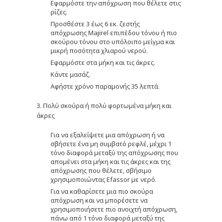
Εφαρμόστε την απόχρωση που θέλετε στις
ρίζες.
Προσθέστε 3 έως 6 εκ. ζεστής
απόχρωσης Majirel επιπέδου τόνου ή πιο
σκούρου τόνου στο υπόλοιπο μείγμα και
μικρή ποσότητα χλιαρού νερού.
Εφαρμόστε στα μήκη και τις άκρες.
Κάντε μασάζ.
Αφήστε χρόνο παραμονής 35 λεπτά.
3. Πολύ σκούρα ή πολύ φορτωμένα μήκη και
άκρες
Για να εξαλείψετε μια απόχρωση ή να
σβήσετε ένα μη συμβατό ρεφλέ, μέχρι 1
τόνο διαφορά μεταξύ της απόχρωσης που
απομένει στα μήκη και τις άκρες και της
απόχρωσης που θέλετε, σβήσιμο
χρησιμοποιώντας Efassor με νερό.
Για να καθαρίσετε μια πιο σκούρα
απόχρωση και να μπορέσετε να
χρησιμοποιήσετε πιο ανοιχτή απόχρωση,
πάνω από 1 τόνο διαφορά μεταξύ της