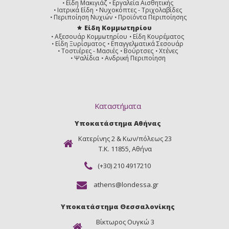
Μόκα
Ανοικτό
Είδη Μακιγιάζ
Εργαλεία Αισθητικής
Βασικό
Ιατρικά Είδη
Νυχοκόπτες - Τριχολαβίδες
Περιποίηση Νυχιών
Προϊόντα Περιποίησης
Είδη Κομμωτηρίου
Αξεσουάρ Κομμωτηρίου
Είδη Κουρέματος
Είδη Ξυρίσματος
Επαγγελματικά Σεσουάρ
Τοστιέρες - Μασιές
Βούρτσες
Χτένες
Ψαλίδια
Ανδρική Περιποίηση
8.1
8.3
8.03
Ξανθό
Ξανθό
Ξανθό
Σαντρέ
Ανοιχτό
Ανοιχτό
Ντορέ
Φυσικό
Ντορέ
Καταστήματα
Υποκατάστημα Αθήνας
Κατερίνης 2 & Κων/πόλεως 23
8.13
8,31
8,8
Ξανθό
Ξανθό
Ξανθό
Τ.Κ. 11855, Αθήνα
Ανοιχτό
Ανοιχτό
Ανοιχτό
Σαντρέ
Μπεζ
Μόκα
Ντορε
(+30) 210 4917210
athens@londessa.gr
Υποκατάστημα Θεσσαλονίκης
9 Ξανθό
9.1
9.13
Βίκτωρος Ουγκώ 3
Πολύ
Ξανθό
Ξανθό