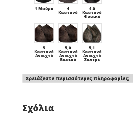
1 Μαύρο
4
4.0
Καστανό
Καστανό
Φυσικό
5
5,0
5,1
Καστανό
Καστανό
Καστανό
Ανοιχτό
Ανοιχτό
Ανοιχτό
Βασικό
Σαντρέ
Χρειάζεστε περισσότερες πληροφορίες;
5,3
5,4
5,8
Καστανό
Καστανό
Καστανό
Ανοιχτό
Ανοιχτό
Ανοιχτό
Ντορε
Χάλκινο
Μόκα
Σχόλια
6 Ξανθό
6.0
6.1