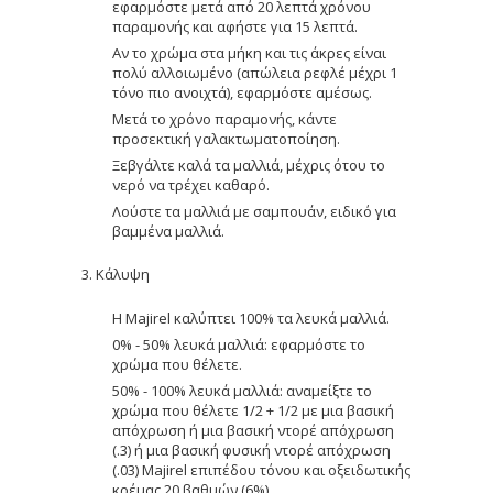
εφαρμόστε μετά από 20 λεπτά χρόνου
παραμονής και αφήστε για 15 λεπτά.
Αν το χρώμα στα μήκη και τις άκρες είναι
πολύ αλλοιωμένο (απώλεια ρεφλέ μέχρι 1
τόνο πιο ανοιχτά), εφαρμόστε αμέσως.
Μετά το χρόνο παραμονής, κάντε
προσεκτική γαλακτωματοποίηση.
Ξεβγάλτε καλά τα μαλλιά, μέχρις ότου το
νερό να τρέχει καθαρό.
Λούστε τα μαλλιά με σαμπουάν, ειδικό για
βαμμένα μαλλιά.
3. Κάλυψη
Η Majirel καλύπτει 100% τα λευκά μαλλιά.
0% - 50% λευκά μαλλιά: εφαρμόστε το
χρώμα που θέλετε.
50% - 100% λευκά μαλλιά: αναμείξτε το
χρώμα που θέλετε 1/2 + 1/2 με μια βασική
απόχρωση ή μια βασική ντορέ απόχρωση
(.3) ή μια βασική φυσική ντορέ απόχρωση
(.03) Majirel επιπέδου τόνου και οξειδωτικής
κρέμας 20 βαθμών (6%).