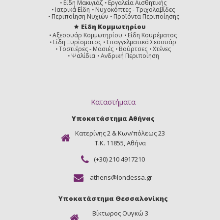
Μόκα
Ανοικτό
Είδη Μακιγιάζ
Εργαλεία Αισθητικής
Βασικό
Ιατρικά Είδη
Νυχοκόπτες - Τριχολαβίδες
Περιποίηση Νυχιών
Προϊόντα Περιποίησης
Είδη Κομμωτηρίου
Αξεσουάρ Κομμωτηρίου
Είδη Κουρέματος
Είδη Ξυρίσματος
Επαγγελματικά Σεσουάρ
Τοστιέρες - Μασιές
Βούρτσες
Χτένες
Ψαλίδια
Ανδρική Περιποίηση
8.1
8.3
8.03
Ξανθό
Ξανθό
Ξανθό
Σαντρέ
Ανοιχτό
Ανοιχτό
Ντορέ
Φυσικό
Ντορέ
Καταστήματα
Υποκατάστημα Αθήνας
Κατερίνης 2 & Κων/πόλεως 23
8.13
8,31
8,8
Ξανθό
Ξανθό
Ξανθό
Τ.Κ. 11855, Αθήνα
Ανοιχτό
Ανοιχτό
Ανοιχτό
Σαντρέ
Μπεζ
Μόκα
Ντορε
(+30) 210 4917210
athens@londessa.gr
Υποκατάστημα Θεσσαλονίκης
9 Ξανθό
9.1
9.13
Βίκτωρος Ουγκώ 3
Πολύ
Ξανθό
Ξανθό