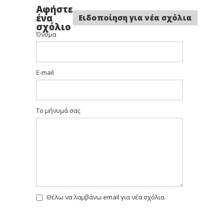
Σκούρο
Ξανθό
Ξανθό
Αφήστε
Σκούρο
Σκούρο
Ενισχυμένο
Σαντρέ
ένα
Ειδοποίηση για νέα σχόλια
σχόλιο
Όνομα
6.3
6,32
6,34
E-mail
Ξανθό
Ξανθό
Ξανθό
Σκούρο
Σκούρο
Σκούρο
Ντορέ
Ντορε
Ντορε
Ιριζε
Χάλκινο
Το μήνυμά σας
6,35
6.46
7 Ξανθό
Ξανθό
Ξανθό
Σκούρο
Σκούρο
Ντορε
Χάλκινο
Ακαζού
Κόκκινο
Θέλω να λαμβάνω email για νέα σχόλια.
7.1
7,11
7,13