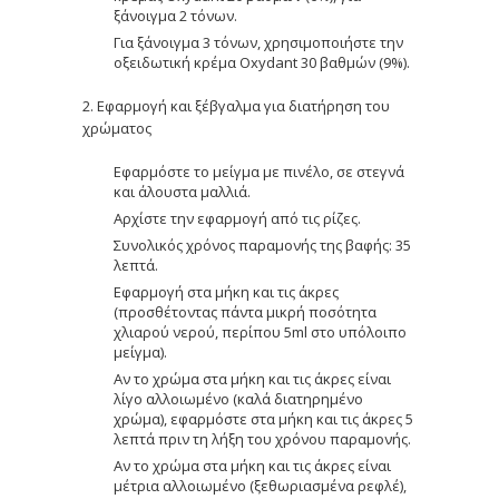
ξάνοιγμα 2 τόνων.
Για ξάνοιγμα 3 τόνων, χρησιμοποιήστε την
οξειδωτική κρέμα Oxydant 30 βαθμών (9%).
2. Εφαρμογή και ξέβγαλμα για διατήρηση του
χρώματος
Εφαρμόστε το μείγμα με πινέλο, σε στεγνά
και άλουστα μαλλιά.
Αρχίστε την εφαρμογή από τις ρίζες.
Συνολικός χρόνος παραμονής της βαφής: 35
λεπτά.
Εφαρμογή στα μήκη και τις άκρες
(προσθέτοντας πάντα μικρή ποσότητα
χλιαρού νερού, περίπου 5ml στο υπόλοιπο
μείγμα).
Αν το χρώμα στα μήκη και τις άκρες είναι
λίγο αλλοιωμένο (καλά διατηρημένο
χρώμα), εφαρμόστε στα μήκη και τις άκρες 5
λεπτά πριν τη λήξη του χρόνου παραμονής.
Αν το χρώμα στα μήκη και τις άκρες είναι
μέτρια αλλοιωμένο (ξεθωριασμένα ρεφλέ),