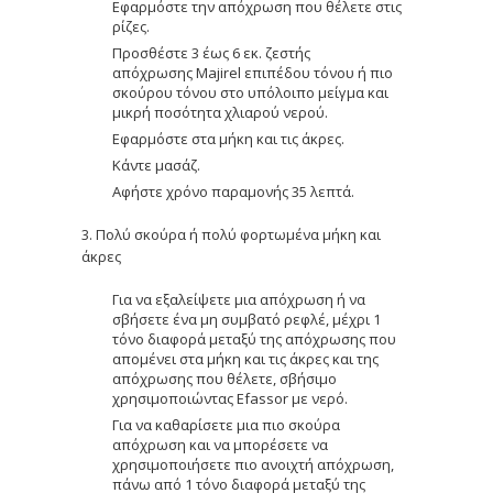
Εφαρμόστε την απόχρωση που θέλετε στις
ρίζες.
Προσθέστε 3 έως 6 εκ. ζεστής
απόχρωσης Majirel επιπέδου τόνου ή πιο
σκούρου τόνου στο υπόλοιπο μείγμα και
μικρή ποσότητα χλιαρού νερού.
Εφαρμόστε στα μήκη και τις άκρες.
Κάντε μασάζ.
Αφήστε χρόνο παραμονής 35 λεπτά.
3. Πολύ σκούρα ή πολύ φορτωμένα μήκη και
άκρες
Για να εξαλείψετε μια απόχρωση ή να
σβήσετε ένα μη συμβατό ρεφλέ, μέχρι 1
τόνο διαφορά μεταξύ της απόχρωσης που
απομένει στα μήκη και τις άκρες και της
απόχρωσης που θέλετε, σβήσιμο
χρησιμοποιώντας Efassor με νερό.
Για να καθαρίσετε μια πιο σκούρα
απόχρωση και να μπορέσετε να
χρησιμοποιήσετε πιο ανοιχτή απόχρωση,
πάνω από 1 τόνο διαφορά μεταξύ της