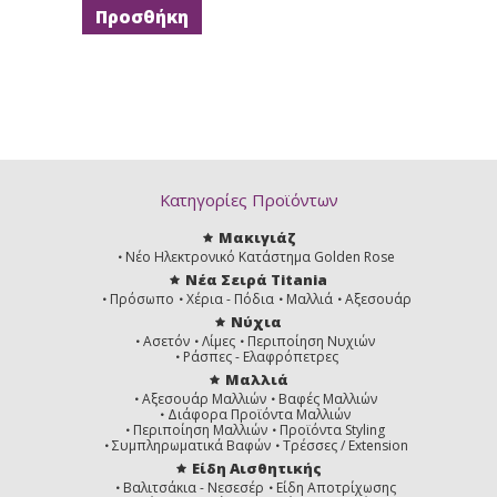
Ξανθό
Ξανθό
Ξανθό
Σαντρέ
Σαντρέ
Σαντρέ
Βαθύ
Ντορε
7,23
7,3
7,31
Ξανθό
Ξανθό
Ξανθό
Ιριζε
Ντορε
Μπεζ
Ντορε
Κατηγορίες Προϊόντων
Μακιγιάζ
Νέο Ηλεκτρονικό Κατάστημα Golden Rose
Νέα Σειρά Titania
Πρόσωπο
Χέρια - Πόδια
Μαλλιά
Αξεσουάρ
7.35
7,4
7.44
Νύχια
Ξανθό
Ξανθό
Ξανθό
Ντορε
Χάλκινο
Χάλκινο
Ασετόν
Λίμες
Περιποίηση Νυχιών
Ακαζού
Βαθύ
Ράσπες - Ελαφρόπετρες
Μαλλιά
Αξεσουάρ Μαλλιών
Βαφές Μαλλιών
Διάφορα Προϊόντα Μαλλιών
Περιποίηση Μαλλιών
Προϊόντα Styling
Συμπληρωματικά Βαφών
Τρέσσες / Extension
Είδη Αισθητικής
7,8
8 Ξανθό
8,0
Ξανθό
Ανοιχτό
Ξανθό
Βαλιτσάκια - Νεσεσέρ
Είδη Αποτρίχωσης