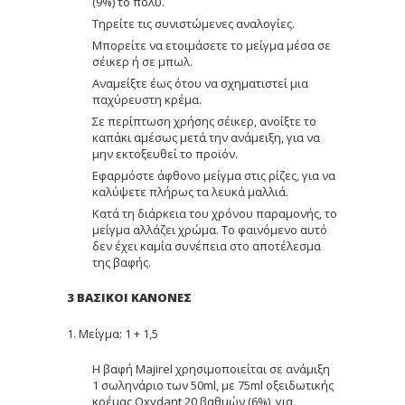
(9%) το πολύ.
Τηρείτε τις συνιστώμενες αναλογίες.
Μπορείτε να ετοιμάσετε το μείγμα μέσα σε
σέικερ ή σε μπωλ.
Αναμείξτε έως ότου να σχηματιστεί μια
παχύρευστη κρέμα.
Σε περίπτωση χρήσης σέικερ, ανοίξτε το
καπάκι αμέσως μετά την ανάμειξη, για να
μην εκτοξευθεί το προϊόν.
Εφαρμόστε άφθονο μείγμα στις ρίζες, για να
καλύψετε πλήρως τα λευκά μαλλιά.
Κατά τη διάρκεια του χρόνου παραμονής, το
μείγμα αλλάζει χρώμα. Το φαινόμενο αυτό
δεν έχει καμία συνέπεια στο αποτέλεσμα
της βαφής.
3 ΒΑΣΙΚΟΙ ΚΑΝΟΝΕΣ
1. Μείγμα: 1 + 1,5
Η βαφή Majirel χρησιμοποιείται σε ανάμιξη
1 σωληνάριο των 50ml, με 75ml οξειδωτικής
κρέμας Oxydant 20 βαθμών (6%), για