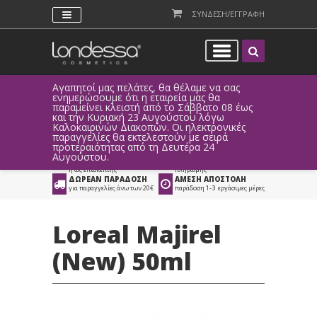
ΣΥΝΔΕΣΗ/ΕΓΓΡΑΦΗ
Αγαπητοί μας πελάτες, θα θέλαμε να σας
Λόγω τεχ
ενημερώσουμε ότι η εταιρεία μας θα
παραγγελ
παραμείνει κλειστή από το Σάββατο 08 έως
αυτοματο
Προϊόντα
>
Μαλλιά
>
και την Κυριακή 23 Αυγούστου λόγω
Καλοκαιρινών Διακοπών. Οι ηλεκτρονικές
Βαφές Μαλλιών
>
Βαφή Μαλλιών Loreal
παραγγελίες θα εκτελεστούν με σειρά
προτεραιότητας από τη Δευτέρα 24
ΑΜΕΣΗ ΣΥΝΔΕΣΗ
ΕΥΚΟΛΕΣ ΑΓΟΡΕΣ
Αυγούστου.
Facebook, Gmail
με ευέλικτους τρόπους
ή ως επισκέπτης
πληρωμής
ΔΩΡΕΑΝ ΠΑΡΑΔΟΣΗ
ΑΜΕΣΗ ΑΠΟΣΤΟΛΗ
για παραγγελίες άνω των 20€
παράδοση 1-3 εργάσιμες μέρες
Loreal Majirel
(New) 50ml