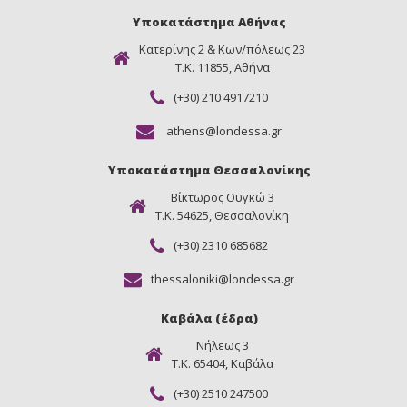
Υποκατάστημα Αθήνας
Κατερίνης 2 & Κων/πόλεως 23
Τ.Κ. 11855, Αθήνα
(+30) 210 4917210
athens@londessa.gr
Υποκατάστημα Θεσσαλονίκης
Βίκτωρος Ουγκώ 3
Τ.Κ. 54625, Θεσσαλονίκη
(+30) 2310 685682
thessaloniki@londessa.gr
Καβάλα (έδρα)
Νήλεως 3
Τ.Κ. 65404, Καβάλα
(+30) 2510 247500