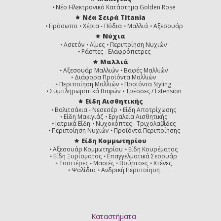
Νέο Ηλεκτρονικό Κατάστημα Golden Rose
Νέα Σειρά Titania
Πρόσωπο
Χέρια - Πόδια
Μαλλιά
Αξεσουάρ
Νύχια
Ασετόν
Λίμες
Περιποίηση Νυχιών
Ράσπες - Ελαφρόπετρες
Μαλλιά
Αξεσουάρ Μαλλιών
Βαφές Μαλλιών
Διάφορα Προϊόντα Μαλλιών
Περιποίηση Μαλλιών
Προϊόντα Styling
Συμπληρωματικά Βαφών
Τρέσσες / Extension
Είδη Αισθητικής
Βαλιτσάκια - Νεσεσέρ
Είδη Αποτρίχωσης
Είδη Μακιγιάζ
Εργαλεία Αισθητικής
Ιατρικά Είδη
Νυχοκόπτες - Τριχολαβίδες
Περιποίηση Νυχιών
Προϊόντα Περιποίησης
Είδη Κομμωτηρίου
Αξεσουάρ Κομμωτηρίου
Είδη Κουρέματος
Είδη Ξυρίσματος
Επαγγελματικά Σεσουάρ
Τοστιέρες - Μασιές
Βούρτσες
Χτένες
Ψαλίδια
Ανδρική Περιποίηση
Καταστήματα