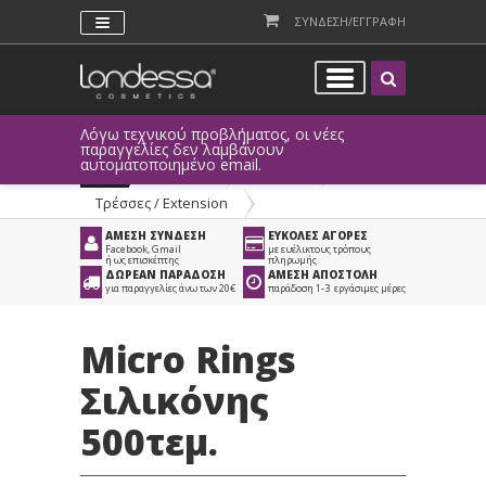
ΣΥΝΔΕΣΗ/ΕΓΓΡΑΦΗ
Λόγω τεχνικού προβλήματος, οι νέες
παραγγελίες δεν λαμβάνουν
αυτοματοποιημένο email.
Προϊόντα
>
Μαλλιά
>
Τρέσσες / Extension
ΑΜΕΣΗ ΣΥΝΔΕΣΗ
ΕΥΚΟΛΕΣ ΑΓΟΡΕΣ
Facebook, Gmail
με ευέλικτους τρόπους
ή ως επισκέπτης
πληρωμής
ΔΩΡΕΑΝ ΠΑΡΑΔΟΣΗ
ΑΜΕΣΗ ΑΠΟΣΤΟΛΗ
για παραγγελίες άνω των 20€
παράδοση 1-3 εργάσιμες μέρες
Micro Rings
Σιλικόνης
500τεμ.