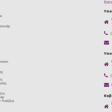
Κατ
Υπο
se
εσουάρ
Υπο
ension
ης
ες
ησης
τος
Καβ
υάρ
Ψαλίδια