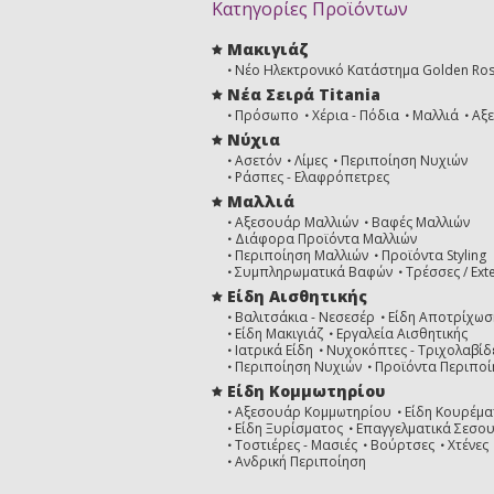
Κατηγορίες Προϊόντων
Μακιγιάζ
Νέο Ηλεκτρονικό Κατάστημα Golden Ro
Νέα Σειρά Titania
Πρόσωπο
Χέρια - Πόδια
Μαλλιά
Αξ
Νύχια
Ασετόν
Λίμες
Περιποίηση Νυχιών
Ράσπες - Ελαφρόπετρες
Μαλλιά
Αξεσουάρ Μαλλιών
Βαφές Μαλλιών
Διάφορα Προϊόντα Μαλλιών
Περιποίηση Μαλλιών
Προϊόντα Styling
Συμπληρωματικά Βαφών
Τρέσσες / Ext
Είδη Αισθητικής
Βαλιτσάκια - Νεσεσέρ
Είδη Αποτρίχωσ
Είδη Μακιγιάζ
Εργαλεία Αισθητικής
Ιατρικά Είδη
Νυχοκόπτες - Τριχολαβίδ
Περιποίηση Νυχιών
Προϊόντα Περιποί
Είδη Κομμωτηρίου
Αξεσουάρ Κομμωτηρίου
Είδη Κουρέμα
Είδη Ξυρίσματος
Επαγγελματικά Σεσο
Τοστιέρες - Μασιές
Βούρτσες
Χτένες
Ανδρική Περιποίηση