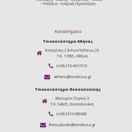
Ψαλίδια
Ανδρική Περιποίηση
Καταστήματα
Υποκατάστημα Αθήνας
Κατερίνης 2 & Κων/πόλεως 23
Τ.Κ. 11855, Αθήνα
(+30) 210 4917210
athens@londessa.gr
Υποκατάστημα Θεσσαλονίκης
Βίκτωρος Ουγκώ 3
Τ.Κ. 54625, Θεσσαλονίκη
(+30) 2310 685682
thessaloniki@londessa.gr