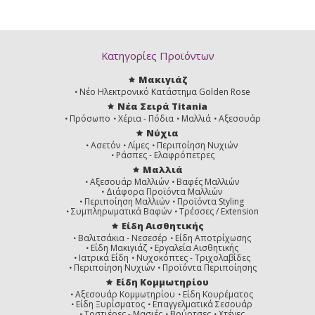
Κατηγορίες Προϊόντων
Μακιγιάζ
Νέο Ηλεκτρονικό Κατάστημα Golden Rose
Νέα Σειρά Titania
Πρόσωπο
Χέρια - Πόδια
Μαλλιά
Αξεσουάρ
Νύχια
Ασετόν
Λίμες
Περιποίηση Νυχιών
Ράσπες - Ελαφρόπετρες
Μαλλιά
Αξεσουάρ Μαλλιών
Βαφές Μαλλιών
Διάφορα Προϊόντα Μαλλιών
Περιποίηση Μαλλιών
Προϊόντα Styling
Συμπληρωματικά Βαφών
Τρέσσες / Extension
Είδη Αισθητικής
Βαλιτσάκια - Νεσεσέρ
Είδη Αποτρίχωσης
Είδη Μακιγιάζ
Εργαλεία Αισθητικής
Ιατρικά Είδη
Νυχοκόπτες - Τριχολαβίδες
Περιποίηση Νυχιών
Προϊόντα Περιποίησης
Είδη Κομμωτηρίου
Αξεσουάρ Κομμωτηρίου
Είδη Κουρέματος
Είδη Ξυρίσματος
Επαγγελματικά Σεσουάρ
Τοστιέρες - Μασιές
Βούρτσες
Χτένες