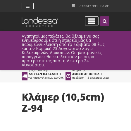
ΣΥΝΔΕΣΗ/ΕΓΓΡΑΦΗ
Αγαπητοί μας πελάτες, θα θέλαμε να σας
Λόγω τεχ
ενημερώσουμε ότι η εταιρεία μας θα
παραγγελ
παραμείνει κλειστή από το Σάββατο 08 έως
αυτοματο
Προϊόντα
>
Μαλλιά
>
και την Κυριακή 23 Αυγούστου λόγω
Καλοκαιρινών Διακοπών. Οι ηλεκτρονικές
Αξεσουάρ Μαλλιών
>
Κλάμερ Μαλλιών
παραγγελίες θα εκτελεστούν με σειρά
προτεραιότητας από τη Δευτέρα 24
ΑΜΕΣΗ ΣΥΝΔΕΣΗ
ΕΥΚΟΛΕΣ ΑΓΟΡΕΣ
Αυγούστου.
Facebook, Gmail
με ευέλικτους τρόπους
ή ως επισκέπτης
πληρωμής
ΔΩΡΕΑΝ ΠΑΡΑΔΟΣΗ
ΑΜΕΣΗ ΑΠΟΣΤΟΛΗ
για παραγγελίες άνω των 20€
παράδοση 1-3 εργάσιμες μέρες
Κλάμερ (10,5cm)
Z-94