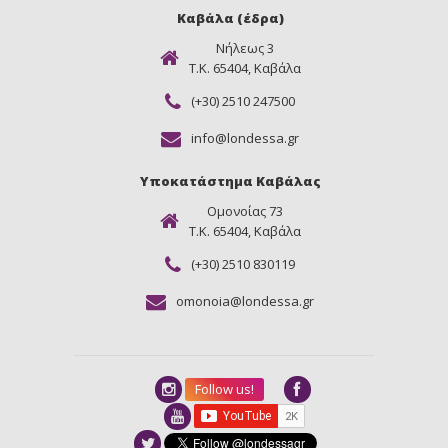
Καβάλα (έδρα)
Νήλεως 3
Τ.Κ. 65404, Καβάλα
(+30) 2510 247500
info@londessa.gr
Υποκατάστημα Καβάλας
Ομονοίας 73
Τ.Κ. 65404, Καβάλα
(+30) 2510 830119
omonoia@londessa.gr
Follow us!