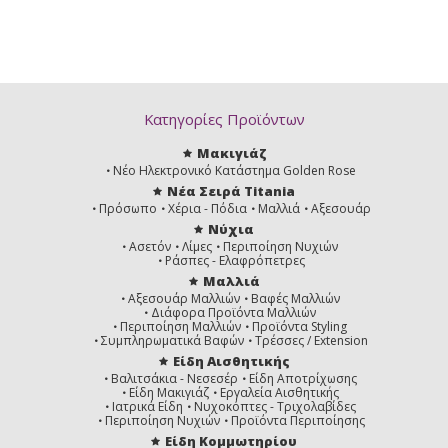
Κατηγορίες Προϊόντων
Μακιγιάζ
Νέο Ηλεκτρονικό Κατάστημα Golden Rose
Νέα Σειρά Titania
Πρόσωπο
Χέρια - Πόδια
Μαλλιά
Αξεσουάρ
Νύχια
Ασετόν
Λίμες
Περιποίηση Νυχιών
Ράσπες - Ελαφρόπετρες
Μαλλιά
Αξεσουάρ Μαλλιών
Βαφές Μαλλιών
Διάφορα Προϊόντα Μαλλιών
Περιποίηση Μαλλιών
Προϊόντα Styling
Συμπληρωματικά Βαφών
Τρέσσες / Extension
Είδη Αισθητικής
Βαλιτσάκια - Νεσεσέρ
Είδη Αποτρίχωσης
Είδη Μακιγιάζ
Εργαλεία Αισθητικής
Ιατρικά Είδη
Νυχοκόπτες - Τριχολαβίδες
Περιποίηση Νυχιών
Προϊόντα Περιποίησης
Είδη Κομμωτηρίου