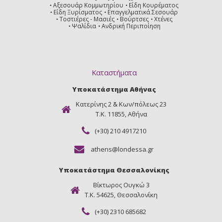
Αξεσουάρ Κομμωτηρίου
Είδη Κουρέματος
Είδη Ξυρίσματος
Επαγγελματικά Σεσουάρ
Τοστιέρες - Μασιές
Βούρτσες
Χτένες
Ψαλίδια
Ανδρική Περιποίηση
Καταστήματα
Υποκατάστημα Αθήνας
Κατερίνης 2 & Κων/πόλεως 23
Τ.Κ. 11855, Αθήνα
(+30) 210 4917210
athens@londessa.gr
Υποκατάστημα Θεσσαλονίκης
Βίκτωρος Ουγκώ 3
Τ.Κ. 54625, Θεσσαλονίκη
(+30) 2310 685682