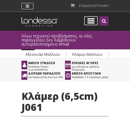
ΣΥΝΔΕΣΗ/ΕΓΓΡΑΦΗ
Λόγω τεχνικού προβλήματος, οι νέες
παραγγελίες δεν λαμβάνουν
αυτοματοποιημένο email.
Προϊόντα
>
Μαλλιά
>
Αξεσουάρ Μαλλιών
>
Κλάμερ Μαλλιών
ΑΜΕΣΗ ΣΥΝΔΕΣΗ
ΕΥΚΟΛΕΣ ΑΓΟΡΕΣ
Facebook, Gmail
με ευέλικτους τρόπους
ή ως επισκέπτης
πληρωμής
ΔΩΡΕΑΝ ΠΑΡΑΔΟΣΗ
ΑΜΕΣΗ ΑΠΟΣΤΟΛΗ
για παραγγελίες άνω των 20€
παράδοση 1-3 εργάσιμες μέρες
Κλάμερ (6,5cm)
J061