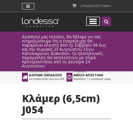
ΣΥΝΔΕΣΗ/ΕΓΓΡΑΦΗ
Αγαπητοί μας πελάτες, θα θέλαμε να σας
Λόγω τεχ
ενημερώσουμε ότι η εταιρεία μας θα
παραγγελ
παραμείνει κλειστή από το Σάββατο 08 έως
αυτοματο
Προϊόντα
>
Μαλλιά
>
και την Κυριακή 23 Αυγούστου λόγω
Καλοκαιρινών Διακοπών. Οι ηλεκτρονικές
Αξεσουάρ Μαλλιών
>
Κλάμερ Μαλλιών
παραγγελίες θα εκτελεστούν με σειρά
προτεραιότητας από τη Δευτέρα 24
ΑΜΕΣΗ ΣΥΝΔΕΣΗ
ΕΥΚΟΛΕΣ ΑΓΟΡΕΣ
Αυγούστου.
Facebook, Gmail
με ευέλικτους τρόπους
ή ως επισκέπτης
πληρωμής
ΔΩΡΕΑΝ ΠΑΡΑΔΟΣΗ
ΑΜΕΣΗ ΑΠΟΣΤΟΛΗ
για παραγγελίες άνω των 20€
παράδοση 1-3 εργάσιμες μέρες
Κλάμερ (6,5cm)
J054