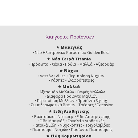
Κατηγορίες Προϊόντων
Μακιγιάζ
Νέο Ηλεκτρονικό Κατάστημα Golden Rose
Νέα Σειρά Titania
Πρόσωπο
Χέρια - Πόδια
Μαλλιά
Αξεσουάρ
Νύχια
Ασετόν
Λίμες
Περιποίηση Νυχιών
Ράσπες - Ελαφρόπετρες
Μαλλιά
Αξεσουάρ Μαλλιών
Βαφές Μαλλιών
Διάφορα Προϊόντα Μαλλιών
Περιποίηση Μαλλιών
Προϊόντα Styling
Συμπληρωματικά Βαφών
Τρέσσες / Extension
Είδη Αισθητικής
Βαλιτσάκια - Νεσεσέρ
Είδη Αποτρίχωσης
Είδη Μακιγιάζ
Εργαλεία Αισθητικής
Ιατρικά Είδη
Νυχοκόπτες - Τριχολαβίδες
Περιποίηση Νυχιών
Προϊόντα Περιποίησης
Είδη Κομμωτηρίου