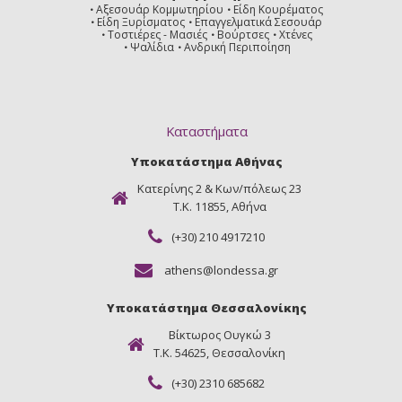
Αξεσουάρ Κομμωτηρίου
Είδη Κουρέματος
Είδη Ξυρίσματος
Επαγγελματικά Σεσουάρ
Τοστιέρες - Μασιές
Βούρτσες
Χτένες
Ψαλίδια
Ανδρική Περιποίηση
Καταστήματα
Υποκατάστημα Αθήνας
Κατερίνης 2 & Κων/πόλεως 23
Τ.Κ. 11855, Αθήνα
(+30) 210 4917210
athens@londessa.gr
Υποκατάστημα Θεσσαλονίκης
Βίκτωρος Ουγκώ 3
Τ.Κ. 54625, Θεσσαλονίκη
(+30) 2310 685682