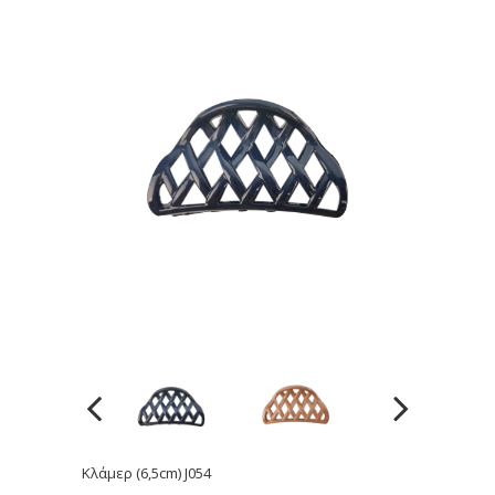
Κλάμερ (6,5cm) J054