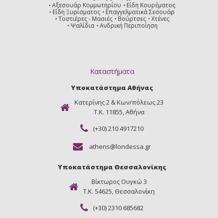
Αξεσουάρ Κομμωτηρίου
Είδη Κουρέματος
Είδη Ξυρίσματος
Επαγγελματικά Σεσουάρ
Τοστιέρες - Μασιές
Βούρτσες
Χτένες
Ψαλίδια
Ανδρική Περιποίηση
Καταστήματα
Υποκατάστημα Αθήνας
Κατερίνης 2 & Κων/πόλεως 23
Τ.Κ. 11855, Αθήνα
(+30) 210 4917210
athens@londessa.gr
Υποκατάστημα Θεσσαλονίκης
Βίκτωρος Ουγκώ 3
Τ.Κ. 54625, Θεσσαλονίκη
(+30) 2310 685682