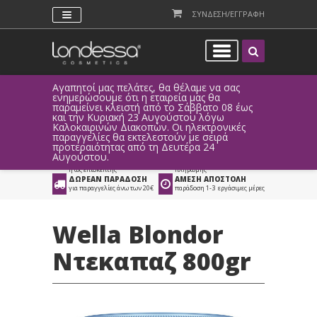
ΣΥΝΔΕΣΗ/ΕΓΓΡΑΦΗ
Αγαπητοί μας πελάτες, θα θέλαμε να σας
Λόγω τεχ
ενημερώσουμε ότι η εταιρεία μας θα
παραγγελ
παραμείνει κλειστή από το Σάββατο 08 έως
αυτοματο
Προϊόντα
>
Μαλλιά
>
και την Κυριακή 23 Αυγούστου λόγω
Καλοκαιρινών Διακοπών. Οι ηλεκτρονικές
Συμπληρωματικά Βαφών
παραγγελίες θα εκτελεστούν με σειρά
προτεραιότητας από τη Δευτέρα 24
ΑΜΕΣΗ ΣΥΝΔΕΣΗ
ΕΥΚΟΛΕΣ ΑΓΟΡΕΣ
Αυγούστου.
Facebook, Gmail
με ευέλικτους τρόπους
ή ως επισκέπτης
πληρωμής
ΔΩΡΕΑΝ ΠΑΡΑΔΟΣΗ
ΑΜΕΣΗ ΑΠΟΣΤΟΛΗ
για παραγγελίες άνω των 20€
παράδοση 1-3 εργάσιμες μέρες
Wella Blondor
Ντεκαπαζ 800gr