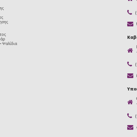
ης
ες
ησης
τος
Καβ
υάρ
Ψαλίδια
Υπο