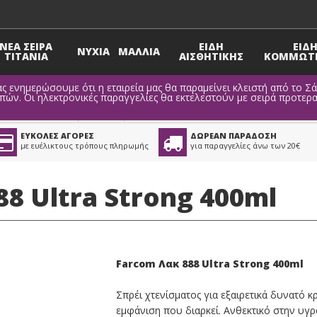
ΝΕΑ ΣΕΙΡΑ
ΕΙΔΗ
ΕΙΔ
ΝΥΧΙΑ
ΜΑΛΛΙΑ
TITANIA
ΑΙΣΘΗΤΙΚΗΣ
ΚΟΜΜΩΤΗ
ς ενημερώσουμε ότι η εταιρεία μας θα παραμείνει κλειστή από το Σ
ν. Οι ηλεκτρονικές παραγγελίες θα εκτελεστούν με σειρά προτερα
ροϊόντα Styling
>
Λακ
ΕΥΚΟΛΕΣ ΑΓΟΡΕΣ
ΔΩΡΕΑΝ ΠΑΡΑΔΟΣΗ
με ευέλικτους τρόπους πληρωμής
για παραγγελίες άνω των 20€
8 Ultra Strong 400ml
Farcom Λακ 888 Ultra Strong 400ml
Σπρέι χτενίσματος για εξαιρετικά δυνατό κρ
εμφάνιση που διαρκεί. Ανθεκτικό στην υγρ