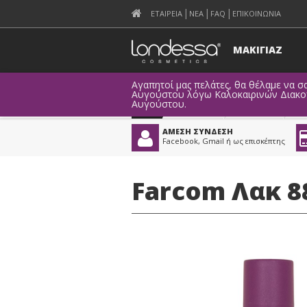
ΕΤΑΙΡΕΙΑ
ΝΕΑ
FAQ
ΕΠΙΚΟΙΝΩΝΙΑ
ΜΑΚΙΓΙΑΖ
Αγαπητοί μας πελάτες, θα θέλαμε να σα
Αυγούστου λόγω Καλοκαιρινών Διακοπώ
Αυγούστου.
Προϊόντα
>
Μαλλιά
>
Π
ΑΜΕΣΗ ΣΥΝΔΕΣΗ
Facebook, Gmail ή ως επισκέπτης
Farcom Λακ 88