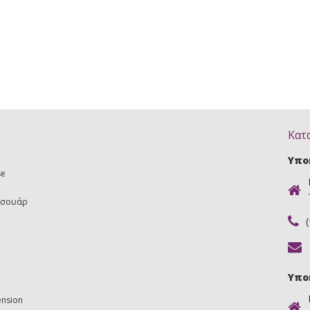
Κατ
Υπο
se
εσουάρ
Υπο
ension