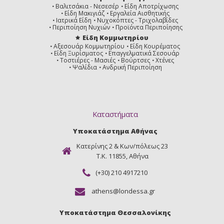
Βαλιτσάκια - Νεσεσέρ
Είδη Αποτρίχωσης
Είδη Μακιγιάζ
Εργαλεία Αισθητικής
Ιατρικά Είδη
Νυχοκόπτες - Τριχολαβίδες
Περιποίηση Νυχιών
Προϊόντα Περιποίησης
Είδη Κομμωτηρίου
Αξεσουάρ Κομμωτηρίου
Είδη Κουρέματος
Είδη Ξυρίσματος
Επαγγελματικά Σεσουάρ
Τοστιέρες - Μασιές
Βούρτσες
Χτένες
Ψαλίδια
Ανδρική Περιποίηση
Καταστήματα
Υποκατάστημα Αθήνας
Κατερίνης 2 & Κων/πόλεως 23
Τ.Κ. 11855, Αθήνα
(+30) 210 4917210
athens@londessa.gr
Υποκατάστημα Θεσσαλονίκης