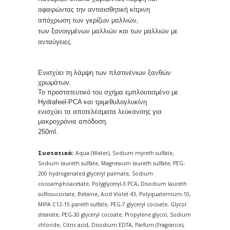
αφαιρώντας την αντιαισθητική κίτρινη
απόχρωση των γκρίζων μαλλιών,
των ξανοιγμένων μαλλιών και των μαλλιών με
ανταύγειες.
Ενισχύει τη λάμψη των πλατινένιων ξανθών 
χρωμάτων. 

Το προστατευτικό του σχήμα εμπλουτισμένο με 
Hydrafeel-PCA και τριμεθυλογλυκίνη 

ενισχύει τα αποτελέσματα λεύκανσης για 
μακροχρόνια απόδοση.
250ml.
Συστατικά:
Aqua (Water), Sodium myreth sulfate,
Sodium laureth sulfate, Magnesium laureth sulfate, PEG-
200 hydrogenated glyceryl palmate, Sodium
cocoamphoacetate, Polyglyceryl-3 PCA, Disodium laureth
sulfosuccinate, Betaine, Acid Violet 43, Polyquaternium-10,
MIPA C12-15 pareth sulfate, PEG-7 glyceryl cocoate, Glycol
stearate, PEG-30 glyceryl cocoate, Propylene glycol, Sodium
chloride, Citric acid, Disodium EDTA, Parfum (Fragrance),