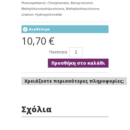
Phenoxyethanol, Chlorphenesin, Benzyl alcohol,
Methylchloroisothiazolinone, Methylisothiazolinone,
Linalool, Hydroxycitronellal.
Διαθέσιμο
10,70 €
Ποσότητα
Προσθήκη στο καλάθι
Χρειάζεστε περισσότερες πληροφορίες;
Σχόλια