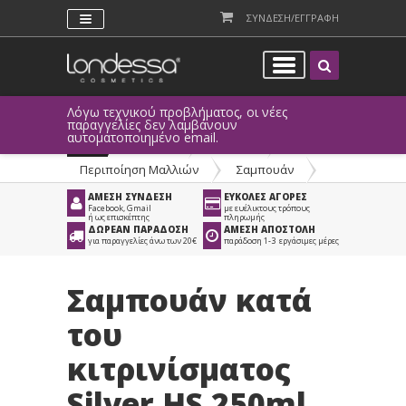
ΣΥΝΔΕΣΗ/ΕΓΓΡΑΦΗ
Λόγω τεχνικού προβλήματος, οι νέες
παραγγελίες δεν λαμβάνουν
αυτοματοποιημένο email.
Προϊόντα
>
Μαλλιά
>
Περιποίηση Μαλλιών
>
Σαμπουάν
ΑΜΕΣΗ ΣΥΝΔΕΣΗ
ΕΥΚΟΛΕΣ ΑΓΟΡΕΣ
Facebook, Gmail
με ευέλικτους τρόπους
ή ως επισκέπτης
πληρωμής
ΔΩΡΕΑΝ ΠΑΡΑΔΟΣΗ
ΑΜΕΣΗ ΑΠΟΣΤΟΛΗ
για παραγγελίες άνω των 20€
παράδοση 1-3 εργάσιμες μέρες
Σαμπουάν κατά
του
κιτρινίσματος
Silver HS 250ml