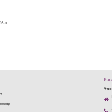
όλια.
Κατ
Υπο
se
εσουάρ