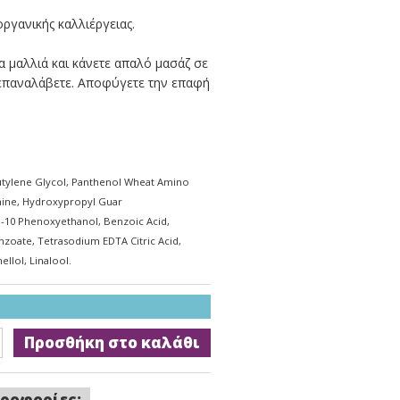
ργανικής καλλιέργειας.
μαλλιά και κάνετε απαλό μασάζ σε
ι επαναλάβετε. Αποφύγετε την επαφή
, Butylene Glycol, Panthenol Wheat Amino
onine, Hydroxypropyl Guar
-10 Phenoxyethanol, Benzoic Acid,
zoate, Tetrasodium EDTA Citric Acid,
llol, Linalool.
Προσθήκη στο καλάθι
ροφορίες;