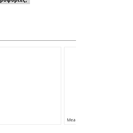
Mea Natura Σαμπουάν Κάθε Τύπ