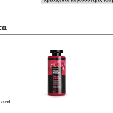
τα
 300ml