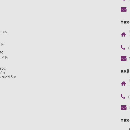
Υπο
ension
ης
ες
ησης
τος
Καβ
υάρ
Ψαλίδια
Υπο