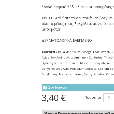
*Aγνό Κρητικό λάδι ελιάς πιστοποιημένης ο
ΧΡΗΣΗ: Απλώστε το σαμπουάν σε βρεγμένα 
όλο το μήκος τους. Ξεβγάλετε με νερό κα
με τα μάτια.
ΔΕΡΜΑΤΟΛΟΓΙΚΑ ΕΛΕΓΜΕΝΟ.
Συστατικά:
Salvia Officinalis (Sage) Leaf Extract
Acids, Soy Amino Acids Arginine HCL, Serine, Thre
Hydroxypropyltrimonium Chloride, Polyquaternium
Dehydroacetic Acid, Potassium Sorbate, Sodium Ben
Butylphenyl Methylpropional, Benzyl Alcohol, Citrone
Διαθέσιμο
3,40 €
Ποσότητα
Χρειάζεστε περισσότερες πλη