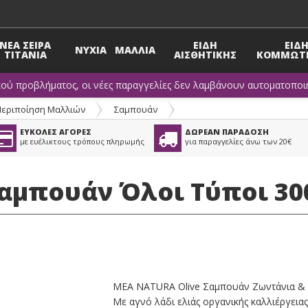
ΝΕΑ ΣΕΙΡΑ
ΕΙΔΗ
ΕΙΔ
ΝΥΧΙΑ
ΜΑΛΛΙΑ
TITANIA
ΑΙΣΘΗΤΙΚΗΣ
ΚΟΜΜΩΤΗ
κού προβλήματος, οι νέες παραγγελίες δεν λαμβάνουν αυτοματοποιη
Περιποίηση Μαλλιών
>
Σαμπουάν
ΕΥΚΟΛΕΣ ΑΓΟΡΕΣ
ΔΩΡΕΑΝ ΠΑΡΑΔΟΣΗ
με ευέλικτους τρόπους πληρωμής
για παραγγελίες άνω των 20€
αμπουάν Όλοι Τύποι 30
MEA NATURA Olive Σαμπουάν Ζωντάνια & 
Με αγνό λάδι ελιάς οργανικής καλλιέργεια