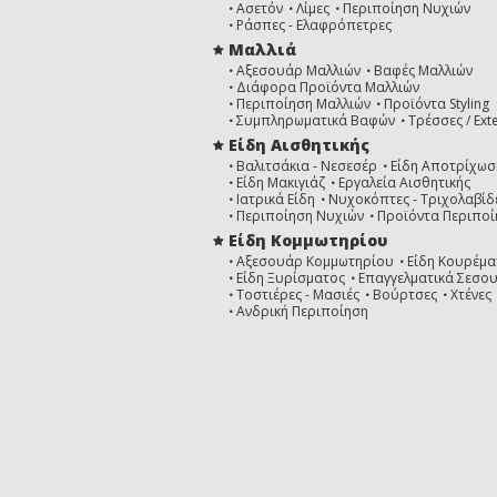
Ασετόν
Λίμες
Περιποίηση Νυχιών
Ράσπες - Ελαφρόπετρες
Μαλλιά
Αξεσουάρ Μαλλιών
Βαφές Μαλλιών
Διάφορα Προϊόντα Μαλλιών
Περιποίηση Μαλλιών
Προϊόντα Styling
Συμπληρωματικά Βαφών
Τρέσσες / Ext
Είδη Αισθητικής
Βαλιτσάκια - Νεσεσέρ
Είδη Αποτρίχωσ
Είδη Μακιγιάζ
Εργαλεία Αισθητικής
Ιατρικά Είδη
Νυχοκόπτες - Τριχολαβίδ
Περιποίηση Νυχιών
Προϊόντα Περιποί
Είδη Κομμωτηρίου
Αξεσουάρ Κομμωτηρίου
Είδη Κουρέμα
Είδη Ξυρίσματος
Επαγγελματικά Σεσο
Τοστιέρες - Μασιές
Βούρτσες
Χτένες
Ανδρική Περιποίηση