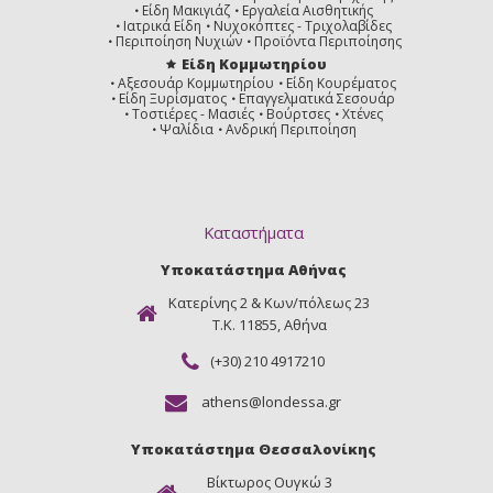
Είδη Μακιγιάζ
Εργαλεία Αισθητικής
Ιατρικά Είδη
Νυχοκόπτες - Τριχολαβίδες
Περιποίηση Νυχιών
Προϊόντα Περιποίησης
Είδη Κομμωτηρίου
Αξεσουάρ Κομμωτηρίου
Είδη Κουρέματος
Είδη Ξυρίσματος
Επαγγελματικά Σεσουάρ
Τοστιέρες - Μασιές
Βούρτσες
Χτένες
Ψαλίδια
Ανδρική Περιποίηση
Καταστήματα
Υποκατάστημα Αθήνας
Κατερίνης 2 & Κων/πόλεως 23
Τ.Κ. 11855, Αθήνα
(+30) 210 4917210
athens@londessa.gr
Υποκατάστημα Θεσσαλονίκης
Βίκτωρος Ουγκώ 3