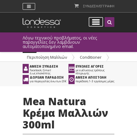
ΣΥΝΔΕΣΗ/ΕΓΓΡΑΦΗ
Λόγω τεχνικού προβλήματος, οι νέες
παραγγελίες δεν λαμβάνουν
αυτοματοποιημένο email.
Προϊόντα
>
Μαλλιά
>
Περιποίηση Μαλλιών
>
Conditioner
ΑΜΕΣΗ ΣΥΝΔΕΣΗ
ΕΥΚΟΛΕΣ ΑΓΟΡΕΣ
Facebook, Gmail
με ευέλικτους τρόπους
ή ως επισκέπτης
πληρωμής
ΔΩΡΕΑΝ ΠΑΡΑΔΟΣΗ
ΑΜΕΣΗ ΑΠΟΣΤΟΛΗ
για παραγγελίες άνω των 20€
παράδοση 1-3 εργάσιμες μέρες
Mea Natura
Κρέμα Μαλλιών
300ml