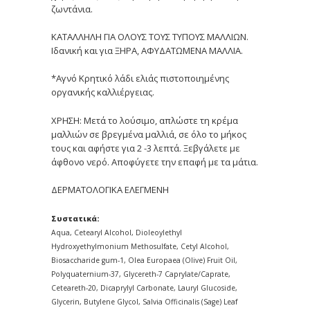
ζωντάνια.
ΚΑΤΑΛΛΗΛΗ ΓΙΑ ΟΛΟΥΣ ΤΟΥΣ ΤΥΠΟΥΣ ΜΑΛΛΙΩΝ.
Ιδανική και για ΞΗΡΑ, ΑΦΥΔΑΤΩΜΕΝΑ ΜΑΛΛΙΑ.
*Aγνό Κρητικό λάδι ελιάς πιστοποιημένης
οργανικής καλλιέργειας.
ΧΡΗΣΗ: Μετά το λούσιμο, απλώστε τη κρέμα
μαλλιών σε βρεγμένα μαλλιά, σε όλο το μήκος
τους και αφήστε για 2 -3 λεπτά. Ξεβγάλετε με
άφθονο νερό. Αποφύγετε την επαφή με τα μάτια.
ΔΕΡΜΑΤΟΛΟΓΙΚΑ ΕΛΕΓΜΕΝΗ
Συστατικά:
Aqua, Cetearyl Alcohol, Dioleoylethyl
Hydroxyethylmonium Methosulfate, Cetyl Alcohol,
Biosaccharide gum-1, Olea Europaea (Olive) Fruit Oil,
Polyquaternium-37, Glycereth-7 Caprylate/Caprate,
Ceteareth-20, Dicaprylyl Carbonate, Lauryl Glucoside,
Glycerin, Butylene Glycol, Salvia Officinalis (Sage) Leaf