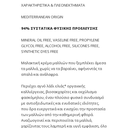
ΧΑΡΑΚΤΗΡΙΣΤΙΚΑ & ΠΛΕΟΝΕΚΤΗΜΑΤΑ
MEDITERRANEAN ORIGIN
94% Σ
ΥΣΤΑΤΙΚΑ ΦΥΣΙΚΗΣ ΠΡΟΕΛΕΥΣΗΣ
MINERAL OIL FREE, VASELINE FREE, PROPYLENE
GLYCOL FREE, ALCOHOL FREE, SILICONES FREE,
SYNTHETIC DYES FREE
Μαλακτική κρέμα μαλλιών που ξεμπλέκει άμεσα
τα μαλλιά, χωρίς να τα βαραίνει, αφήνοντάς τα
απαλά και ανάλαφρα.
Περιέχει αγνό λάδι ελιάς* οργανικής
καλλιέργειας, βιοσακχαρίτες και εκχύλισμα
φασκόμηλου, έναν πλούσιο φυσικό συνδυασμό
με αντιοξειδωτικές και ενυδατικές ιδιότητες,
που δρα ευεργετικά και ενισχύει την προστασία
των μαλλιών από την καθημερινή φθορά.
Αναζωογονεί και περιποιείται τα μαλλιά,
χαρίζοντας τους λαμπερή και υγιή εμφάνιση, όλο