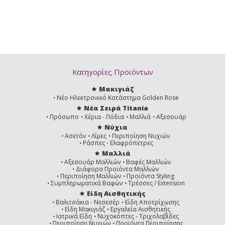
Κατηγορίες Προϊόντων
Μακιγιάζ
Νέο Ηλεκτρονικό Κατάστημα Golden Rose
Νέα Σειρά Titania
Πρόσωπο
Χέρια - Πόδια
Μαλλιά
Αξεσουάρ
Νύχια
Ασετόν
Λίμες
Περιποίηση Νυχιών
Ράσπες - Ελαφρόπετρες
Μαλλιά
Αξεσουάρ Μαλλιών
Βαφές Μαλλιών
Διάφορα Προϊόντα Μαλλιών
Περιποίηση Μαλλιών
Προϊόντα Styling
Συμπληρωματικά Βαφών
Τρέσσες / Extension
Είδη Αισθητικής
Βαλιτσάκια - Νεσεσέρ
Είδη Αποτρίχωσης
Είδη Μακιγιάζ
Εργαλεία Αισθητικής
Ιατρικά Είδη
Νυχοκόπτες - Τριχολαβίδες
Περιποίηση Νυχιών
Προϊόντα Περιποίησης