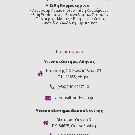
Είδη Κομμωτηρίου
Αξεσουάρ Κομμωτηρίου
Είδη Κουρέματος
Είδη Ξυρίσματος
Επαγγελματικά Σεσουάρ
Τοστιέρες - Μασιές
Βούρτσες
Χτένες
Ψαλίδια
Ανδρική Περιποίηση
Καταστήματα
Υποκατάστημα Αθήνας
Κατερίνης 2 & Κων/πόλεως 23
Τ.Κ. 11855, Αθήνα
(+30) 210 4917210
athens@londessa.gr
Υποκατάστημα Θεσσαλονίκης
Βίκτωρος Ουγκώ 3
Τ.Κ. 54625, Θεσσαλονίκη