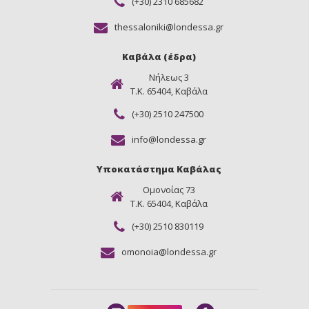
(+30) 2310 685682
thessaloniki@londessa.gr
Καβάλα (έδρα)
Νήλεως 3
Τ.Κ. 65404, Καβάλα
(+30) 2510 247500
info@londessa.gr
Υποκατάστημα Καβάλας
Ομονοίας 73
Τ.Κ. 65404, Καβάλα
(+30) 2510 830119
omonoia@londessa.gr