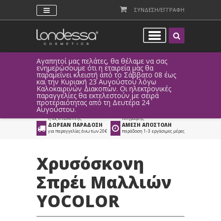
ΣΥΝΔΕΣΗ/ΕΓΓΡΑΦΗ
Αγαπητοί μας πελάτες, θα θέλαμε να σας
Λόγω τεχ
ενημερώσουμε ότι η εταιρεία μας θα
παραγγελ
παραμείνει κλειστή από το Σάββατο 08 έως
αυτοματο
Προϊόντα
>
Μαλλιά
>
και την Κυριακή 23 Αυγούστου λόγω
Καλοκαιρινών Διακοπών. Οι ηλεκτρονικές
Διάφορα Προϊόντα Μαλλιών
παραγγελίες θα εκτελεστούν με σειρά
προτεραιότητας από τη Δευτέρα 24
ΑΜΕΣΗ ΣΥΝΔΕΣΗ
ΕΥΚΟΛΕΣ ΑΓΟΡΕΣ
Αυγούστου.
Facebook, Gmail
με ευέλικτους τρόπους
ή ως επισκέπτης
πληρωμής
ΔΩΡΕΑΝ ΠΑΡΑΔΟΣΗ
ΑΜΕΣΗ ΑΠΟΣΤΟΛΗ
για παραγγελίες άνω των 20€
παράδοση 1-3 εργάσιμες μέρες
Χρυσόσκονη
Σπρέι Μαλλιών
YOCOLOR