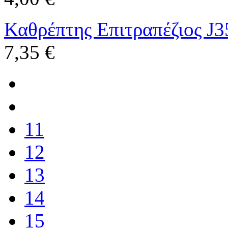
Καθρέπτης Επιτραπέζιος J3
7,35 €
11
12
13
14
15