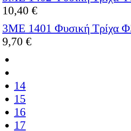
10,40 €
3ME 1401 Φυσική Τρίχα Φ
9,70 €
14
15
16
17