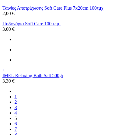
Ταινίες Αποτρίχωσης Soft Care Plus 7x20cm 100τμχ
2,00 €
Ποδονάρια Soft Care 100 τεμ.
3,00 €
+
IMEL Relaxing Bath Salt 500gr
3,30 €
1
2
3
4
5
6
7
8