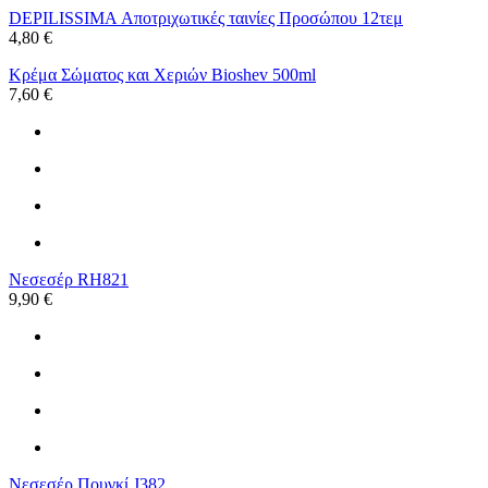
DEPILISSIMA Αποτριχωτικές ταινίες Προσώπου 12τεμ
4,80 €
Κρέμα Σώματος και Χεριών Bioshev 500ml
7,60 €
Νεσεσέρ RH821
9,90 €
Νεσεσέρ Πουγκί J382