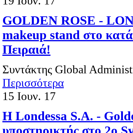
19
Ιουν. 17
​GOLDEN ROSE - LOND
makeup stand στο κατά
Πειραιά!
Συντάκτης
Global Administ
Περισσότερα
15
Ιουν. 17
Η Londessa S.A. - Gol
υποστηρικτής στο 2ο Sy