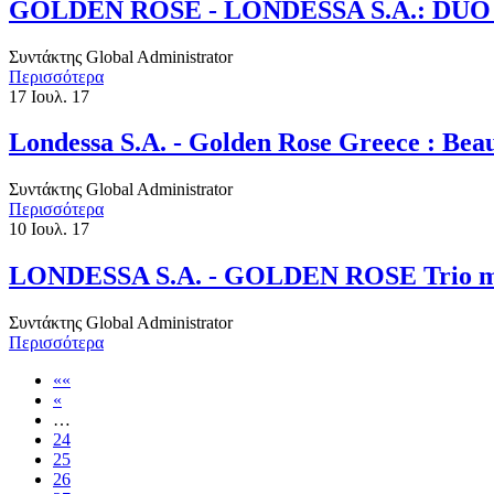
​GOLDEN ROSE - LONDESSA S.A.: DUO 
Συντάκτης
Global Administrator
Περισσότερα
17
Ιουλ. 17
Londessa S.A. - Golden Rose Greece : Βe
Συντάκτης
Global Administrator
Περισσότερα
10
Ιουλ. 17
LONDESSA S.A. - GOLDEN ROSE Trio mak
Συντάκτης
Global Administrator
Περισσότερα
««
«
…
24
25
26