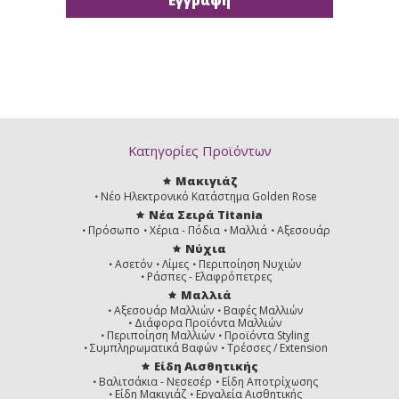
Κατηγορίες Προϊόντων
Μακιγιάζ
Νέο Ηλεκτρονικό Κατάστημα Golden Rose
Νέα Σειρά Titania
Πρόσωπο
Χέρια - Πόδια
Μαλλιά
Αξεσουάρ
Νύχια
Ασετόν
Λίμες
Περιποίηση Νυχιών
Ράσπες - Ελαφρόπετρες
Μαλλιά
Αξεσουάρ Μαλλιών
Βαφές Μαλλιών
Διάφορα Προϊόντα Μαλλιών
Περιποίηση Μαλλιών
Προϊόντα Styling
Συμπληρωματικά Βαφών
Τρέσσες / Extension
Είδη Αισθητικής
Βαλιτσάκια - Νεσεσέρ
Είδη Αποτρίχωσης
Είδη Μακιγιάζ
Εργαλεία Αισθητικής