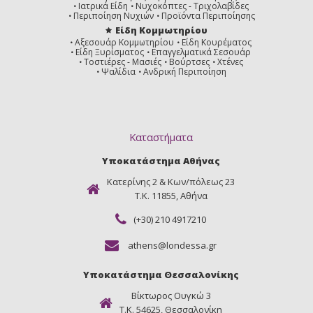
Ιατρικά Είδη
Νυχοκόπτες - Τριχολαβίδες
Περιποίηση Νυχιών
Προϊόντα Περιποίησης
Είδη Κομμωτηρίου
Αξεσουάρ Κομμωτηρίου
Είδη Κουρέματος
Είδη Ξυρίσματος
Επαγγελματικά Σεσουάρ
Τοστιέρες - Μασιές
Βούρτσες
Χτένες
Ψαλίδια
Ανδρική Περιποίηση
Καταστήματα
Υποκατάστημα Αθήνας
Κατερίνης 2 & Κων/πόλεως 23
Τ.Κ. 11855, Αθήνα
(+30) 210 4917210
athens@londessa.gr
Υποκατάστημα Θεσσαλονίκης
Βίκτωρος Ουγκώ 3
Τ.Κ. 54625, Θεσσαλονίκη