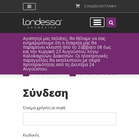
ΣΥΝΔΕΣΗ/ΕΓΓΡΑΦΗ
Αγαπητοί μας πελάτες, θα θέλαμε να σας
Λόγω τεχνι
ενημερώσουμε ότι η εταιρεία μας θα
παραγγελί
παραμείνει κλειστή από το Σάββατο 08 έως
αυτοματοπο
και την Κυριακή 23 Αυγούστου λόγω
Καλοκαιρινών Διακοπών. Οι ηλεκτρονικές
ΑΜΕΣΗ ΣΥΝΔΕΣΗ
ΕΥΚΟΛΕΣ ΑΓΟΡΕΣ
παραγγελίες θα εκτελεστούν με σειρά
Facebook, Gmail
με ευέλικτους τρόπους
προτεραιότητας από τη Δευτέρα 24
ή ως επισκέπτης
πληρωμής
Αυγούστου.
ΔΩΡΕΑΝ ΠΑΡΑΔΟΣΗ
ΑΜΕΣΗ ΑΠΟΣΤΟΛΗ
για παραγγελίες άνω των 20€
παράδοση 1-3 εργάσιμες μέρες
Σύνδεση
Όνομα χρήστη (e-mail)
Κωδικός