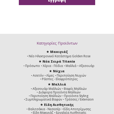
Κατηγορίες Προϊόντων
Μακιγιάζ
Νέο Ηλεκτρονικό Κατάστημα Golden Rose
Νέα Σειρά Titania
Πρόσωπο
Χέρια - Πόδια
Μαλλιά
Αξεσουάρ
Νύχια
Ασετόν
Λίμες
Περιποίηση Νυχιών
Ράσπες - Ελαφρόπετρες
Μαλλιά
Αξεσουάρ Μαλλιών
Βαφές Μαλλιών
Διάφορα Προϊόντα Μαλλιών
Περιποίηση Μαλλιών
Προϊόντα Styling
Συμπληρωματικά Βαφών
Τρέσσες / Extension
Είδη Αισθητικής
Βαλιτσάκια - Νεσεσέρ
Είδη Αποτρίχωσης
Είδη Μακιγιάζ
Εργαλεία Αισθητικής