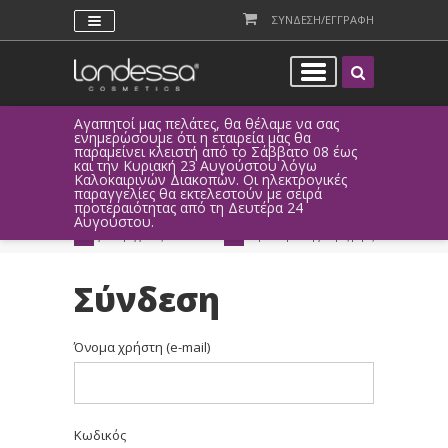
ΣΥΝΔΕΣΗ/ΕΓΓΡΑΦΗ
Αγαπητοί μας πελάτες, θα θέλαμε να σας
Λόγω τεχνι
ενημερώσουμε ότι η εταιρεία μας θα
παραγγελί
παραμείνει κλειστή από το Σάββατο 08 έως
αυτοματοπο
και την Κυριακή 23 Αυγούστου λόγω
Καλοκαιρινών Διακοπών. Οι ηλεκτρονικές
ΑΜΕΣΗ ΣΥΝΔΕΣΗ
ΕΥΚΟΛΕΣ ΑΓΟΡΕΣ
παραγγελίες θα εκτελεστούν με σειρά
Facebook, Gmail
με ευέλικτους τρόπους
προτεραιότητας από τη Δευτέρα 24
ή ως επισκέπτης
πληρωμής
Αυγούστου.
ΔΩΡΕΑΝ ΠΑΡΑΔΟΣΗ
ΑΜΕΣΗ ΑΠΟΣΤΟΛΗ
για παραγγελίες άνω των 20€
παράδοση 1-3 εργάσιμες μέρες
Σύνδεση
Όνομα χρήστη (e-mail)
Κωδικός