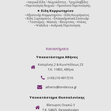
Ιατρικά Είδη
Νυχοκόπτες - Τριχολαβίδες
Περιποίηση Νυχιών
Προϊόντα Περιποίησης
Είδη Κομμωτηρίου
Αξεσουάρ Κομμωτηρίου
Είδη Κουρέματος
Είδη Ξυρίσματος
Επαγγελματικά Σεσουάρ
Τοστιέρες - Μασιές
Βούρτσες
Χτένες
Ψαλίδια
Ανδρική Περιποίηση
Καταστήματα
Υποκατάστημα Αθήνας
Κατερίνης 2 & Κων/πόλεως 23
Τ.Κ. 11855, Αθήνα
(+30) 210 4917210
athens@londessa.gr
Υποκατάστημα Θεσσαλονίκης
Βίκτωρος Ουγκώ 3
Τ.Κ. 54625, Θεσσαλονίκη