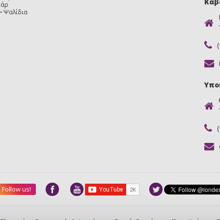
Καβ
υάρ
Ψαλίδια
Υπο
Follow us!