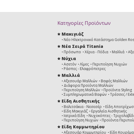
Κατηγορίες Προϊόντων
Μακιγιάζ
Νέο Ηλεκτρονικό Κατάστημα Golden Ro
Νέα Σειρά Titania
Πρόσωπο
Χέρια - Πόδια
Μαλλιά
Αξ
Νύχια
Ασετόν
Λίμες
Περιποίηση Νυχιών
Ράσπες - Ελαφρόπετρες
Μαλλιά
Αξεσουάρ Μαλλιών
Βαφές Μαλλιών
Διάφορα Προϊόντα Μαλλιών
Περιποίηση Μαλλιών
Προϊόντα Styling
Συμπληρωματικά Βαφών
Τρέσσες / Ext
Είδη Αισθητικής
Βαλιτσάκια - Νεσεσέρ
Είδη Αποτρίχωσ
Είδη Μακιγιάζ
Εργαλεία Αισθητικής
Ιατρικά Είδη
Νυχοκόπτες - Τριχολαβίδ
Περιποίηση Νυχιών
Προϊόντα Περιποί
Είδη Κομμωτηρίου
Αξεσουάρ Κομμωτηρίου
Είδη Κουρέμα