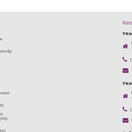
Κατ
Υπο
se
εσουάρ
Υπο
ension
ης
ες
ησης
τος