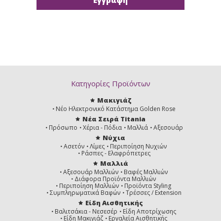
Κατηγορίες Προϊόντων
Μακιγιάζ
Νέο Ηλεκτρονικό Κατάστημα Golden Rose
Νέα Σειρά Titania
Πρόσωπο
Χέρια - Πόδια
Μαλλιά
Αξεσουάρ
Νύχια
Ασετόν
Λίμες
Περιποίηση Νυχιών
Ράσπες - Ελαφρόπετρες
Μαλλιά
Αξεσουάρ Μαλλιών
Βαφές Μαλλιών
Διάφορα Προϊόντα Μαλλιών
Περιποίηση Μαλλιών
Προϊόντα Styling
Συμπληρωματικά Βαφών
Τρέσσες / Extension
Είδη Αισθητικής
Βαλιτσάκια - Νεσεσέρ
Είδη Αποτρίχωσης
Είδη Μακιγιάζ
Εργαλεία Αισθητικής