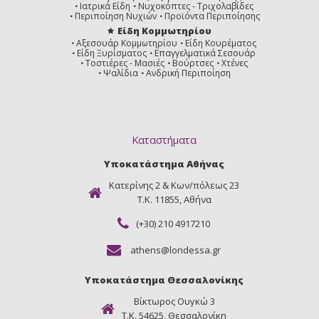
Ιατρικά Είδη
Νυχοκόπτες - Τριχολαβίδες
Περιποίηση Νυχιών
Προϊόντα Περιποίησης
Είδη Κομμωτηρίου
Αξεσουάρ Κομμωτηρίου
Είδη Κουρέματος
Είδη Ξυρίσματος
Επαγγελματικά Σεσουάρ
Τοστιέρες - Μασιές
Βούρτσες
Χτένες
Ψαλίδια
Ανδρική Περιποίηση
Καταστήματα
Υποκατάστημα Αθήνας
Κατερίνης 2 & Κων/πόλεως 23
Τ.Κ. 11855, Αθήνα
(+30) 210 4917210
athens@londessa.gr
Υποκατάστημα Θεσσαλονίκης
Βίκτωρος Ουγκώ 3
Τ.Κ. 54625, Θεσσαλονίκη