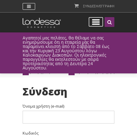
ΣΥΝΔΕΣΗ/ΕΓΓΡΑΦΗ
Αγαπητοί μας πελάτες, θα θέλαμε να σας
Λόγω τεχνι
ενημερώσουμε ότι η εταιρεία μας θα
παραγγελί
παραμείνει κλειστή από το Σάββατο 08 έως
αυτοματοπο
και την Κυριακή 23 Αυγούστου λόγω
Καλοκαιρινών Διακοπών. Οι ηλεκτρονικές
ΑΜΕΣΗ ΣΥΝΔΕΣΗ
ΕΥΚΟΛΕΣ ΑΓΟΡΕΣ
παραγγελίες θα εκτελεστούν με σειρά
Facebook, Gmail
με ευέλικτους τρόπους
προτεραιότητας από τη Δευτέρα 24
ή ως επισκέπτης
πληρωμής
Αυγούστου.
ΔΩΡΕΑΝ ΠΑΡΑΔΟΣΗ
ΑΜΕΣΗ ΑΠΟΣΤΟΛΗ
για παραγγελίες άνω των 20€
παράδοση 1-3 εργάσιμες μέρες
Σύνδεση
Όνομα χρήστη (e-mail)
Κωδικός